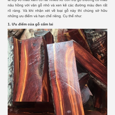
nâu hồng với vân gỗ nhỏ và xen kẽ các đường màu đen rất
rõ ràng. Và khi nhận xét về loại gỗ này thì chúng sở hữu
những ưu điểm và hạn chế riêng. Cụ thể như:
1. Ưu điểm của gỗ cẩm lai