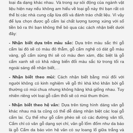
loại đa dạng khác nhau. Và trong sự sôi động của ngành vật
liệu hiện nay nếu không am hiểu về loại gỗ này thì bạn rất có
thể bị các nhà cung cấp lừa dối và đánh tráo chất liệu. Vì vậy
để lựa chọn được gỗ cẩm lai chất lượng tương xứng với số
tiền bỏ ra thì bạn không thể bỏ qua các cách nhận biết dưới
đây:
- Nhận biết dựa trên màu sắc:
Dựa trên màu sắc thì gỗ
cẩm lai đỏ sẽ có màu đỏ thẫm, gỗ cẩm nghệ có dát gỗ màu
vàng, gỗ cẩm sừng thì sẽ có màu đen xám, đặc biệt là gỗ
cẩm xanh sẽ có khả năng biến đổi màu sắc từ trong tối ra
ngoài sáng dễ nhận biết,…
- Nhận biết theo mùi:
Cách nhận biết bằng mùi đối với
người không có kinh nghiệm về gỗ thì khá khó khăn bởi gỗ
thường có mùi chua nhưng không hăng khá giống nhau. Tuy
nhiên riêng với loại gỗ cẩm thối sẽ có mùi thum thủm.
- Nhận biết theo hệ vân:
Dựa trên từng hình dáng vân gỗ
khác nhau mà ta cũng có thể dễ dàng nhận biệt các loại gỗ
cẩm lai. Cụ thể như gỗ cẩm phèo sẽ có các đường vân tối,
Cẩm chỉ có vân gỗ dạng sợi chỉ, vân gỗ lốm đốm như da báo
là gỗ Cẩm da báo vòn hệ vân có sự loang lổ giữa trắng và