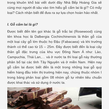
trong khuôn khổ bài viết dưới đây Nhà Bếp Hoàng Gia sẽ
cùng mọi người đi sâu vào tìm hiểu gỗ cẩm lai là gì? Có mấy
loại? Cách nhận biết để đưa ra sự lựa chọn hoàn hảo nhất.
I. Gỗ cẩm lai là gì?
Được biết đến tên gọi khác là gỗ trắc lai (Rosewood) cùng
tên khoa học là Dalbergia Cochinchinensis là thân gỗ của
một loại cây gỗ lớn thuộc họ Đậu (Fabacaea) và khi trưởng
thành có thể cao từ 15 – 25m. Đây được biết đến là loại cây
thân gỗ đặc trưng của khu vực Đông Nam Á như: Lào,
Campuchia, Thái Lan,… và ở nước ta thì loại gỗ này thường
phân bố tại các tỉnh Tây Nguyên và ở miền Nam. Hiện nay
gỗ cẩm lai được biết đến là một trong những loại gỗ quý
hiếm hàng đầu trên thị trường hiện nay, chúng thuộc nhóm I
trong bảng phân loại gồm 08 nhóm gỗ tự nhiên tiêu chuẩn
được khai thác và sử dụng ở nước ta.