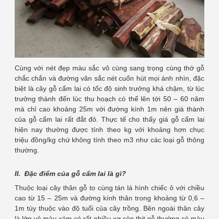
Cùng với nét đẹp màu sắc vô cùng sang trọng cùng thớ gỗ
chắc chắn và đường vân sắc nét cuốn hút mọi ánh nhìn, đặc
biệt là cây gỗ cẩm lai có tốc độ sinh trưởng khá chậm, từ lúc
trưởng thành đến lúc thu hoạch có thể lên tới 50 – 60 năm
mà chỉ cao khoảng 25m với đường kính 1m nên giá thành
của gỗ cẩm lai rất đắt đỏ. Thực tế cho thấy giá gỗ cẩm lai
hiện nay thường được tính theo kg với khoảng hơn chục
triệu đồng/kg chứ không tính theo m3 như các loại gỗ thông
thường.
II. Đặc điểm của gỗ cẩm lai là gì?
Thuộc loại cây thân gỗ to cùng tán lá hình chiếc ô với chiều
cao từ 15 – 25m và đường kính thân trong khoảng từ 0,6 –
1m tùy thuộc vào độ tuổi của cây trồng. Bên ngoài thân cây
là lớp vỏ màu xám có rất nhiều xơ còn thịt gỗ thường có màu