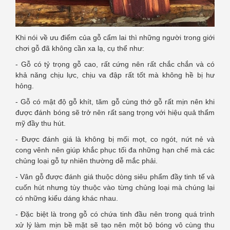
Khi nói về ưu điểm của gỗ cẩm lai thì những người trong giới
chơi gỗ đã không cần xa lạ, cụ thể như:
- Gỗ có tỷ trọng gỗ cao, rất cứng nên rất chắc chắn và có
khả năng chịu lực, chịu va đập rất tốt mà không hề bị hư
hỏng.
- Gỗ có mật độ gỗ khít, tăm gỗ cùng thớ gỗ rất mịn nên khi
được đánh bóng sẽ trở nên rất sang trọng với hiệu quả thẩm
mỹ đầy thu hút.
- Được đánh giá là không bị mối mọt, co ngót, nứt nẻ và
cong vênh nên giúp khắc phục tối đa những hạn chế mà các
chủng loại gỗ tự nhiên thường dễ mắc phải.
- Vân gỗ được đánh giá thuộc dòng siêu phẩm đầy tinh tế và
cuốn hút nhưng tùy thuộc vào từng chủng loại mà chúng lại
có những kiểu dáng khác nhau.
- Đặc biệt là trong gỗ có chứa tinh đầu nên trong quá trình
xử lý làm mịn bề mặt sẽ tạo nên một bộ bóng vô cùng thu