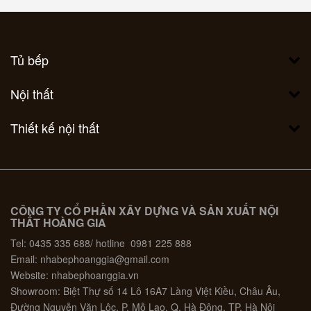
Tủ bếp
Nội thất
Thiết kế nội thất
CÔNG TY CỔ PHẦN XÂY DỰNG VÀ SẢN XUẤT NỘI
THẤT HOÀNG GIA
Tel: 0435 335 688/ hotline 0981 225 888
Email: nhabephoanggia@gmail.com
Website: nhabephoanggia.vn
Showroom: Biệt Thự số 14 Lô 16A7 Làng Việt Kiều, Châu Âu,
Đường Nguyễn Văn Lộc, P. Mỗ Lao, Q. Hà Đông, TP. Hà Nội