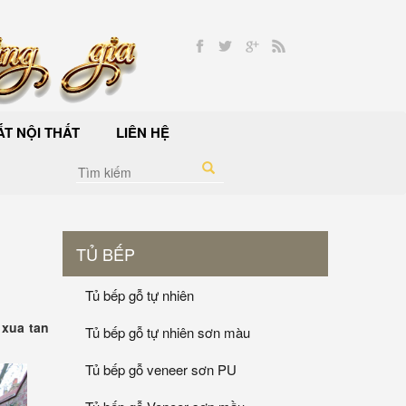
T NỘI THẤT
LIÊN HỆ
TỦ BẾP
Tủ bếp gỗ tự nhiên
 xua tan
Tủ bếp gỗ tự nhiên sơn màu
Tủ bếp gỗ veneer sơn PU