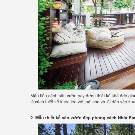
Mẫu tiểu cảnh sân vườn này được thiết kế khá đơn giản
là cách thiết kế khéo léo với mái che và lối dẫn vào 
2. Mẫu thiết kế sân vườn đẹp phong cách Nhật Bả