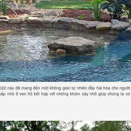
 2022 này đã mang đến một không gian tự nhiên đầy hài hòa cho ngườ
nhấp nhô ở ven hồ kết hợp với những khóm cây nhỏ giúp chúng ta có