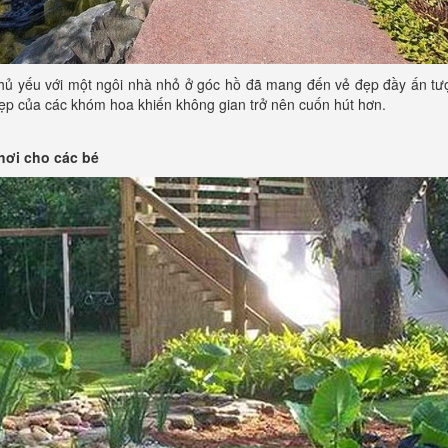
chủ yếu với một ngôi nhà nhỏ ở góc hồ đã mang đến vẻ đẹp đầy ấn tư
ẹp của các khóm hoa khiến không gian trở nên cuốn hút hơn.
hơi cho các bé