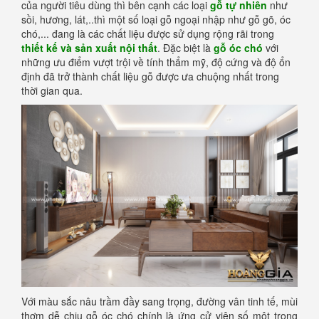
của người tiêu dùng thì bên cạnh các loại
gỗ tự nhiên
như
sồi, hương, lát,..thì một số loại gỗ ngoại nhập như gỗ gõ, óc
chó,... đang là các chất liệu được sử dụng rộng rãi trong
thiết kế và sản xuất nội thất
. Đặc biệt là
gỗ óc chó
với
những ưu điểm vượt trội về tính thẩm mỹ, độ cứng và độ ổn
định đã trở thành chất liệu gỗ được ưa chuộng nhất trong
thời gian qua.
Với màu sắc nâu trầm đầy sang trọng, đường vân tinh tế, mùi
thơm dễ chịu gỗ óc chó chính là ứng cử viên số một trong