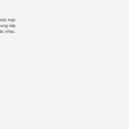
 mộc mạc
cung cấp
hác nhau.