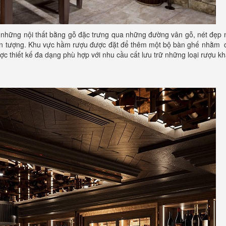
 những nội thất bằng gỗ đặc trưng qua những đường vân gỗ, nét đẹp
 ấn tượng. Khu vực hầm rượu được đặt để thêm một bộ bàn ghế nhằm 
ược thiết kế đa dạng phù hợp với nhu cầu cất lưu trữ những loại rượu k