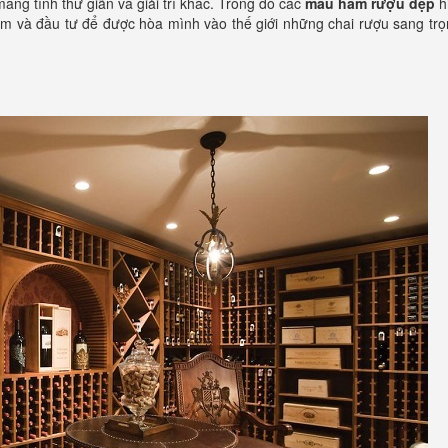
ang tính thư giãn và giải trí khác. Trong đó các
mẫu hầm rượu đẹp
h
 tâm và đầu tư để được hòa mình vào thế giới những chai rượu sang tr