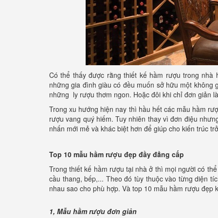
Có thể thấy được rằng thiết kế hầm rượu trong nhà h
những gia đình giàu có đều muốn sở hữu một không g
những ly rượu thơm ngon. Hoặc đôi khi chỉ đơn giản là
Trong xu hướng hiện nay thì hầu hết các mẫu hầm rượ
rượu vang quý hiếm. Tuy nhiên thay vì đơn điệu nhưn
nhấn mới mẻ và khác biệt hơn để giúp cho kiến trúc trở
Top 10 mẫu hầm rượu đẹp đầy đẳng cấp
Trong thiết kế hầm rượu tại nhà ở thì mọi người có t
cầu thang, bếp,... Theo đó tùy thuộc vào từng diện t
nhau sao cho phù hợp. Và top 10 mẫu hầm rượu đẹp k
1, Mẫu hầm rượu đơn giản