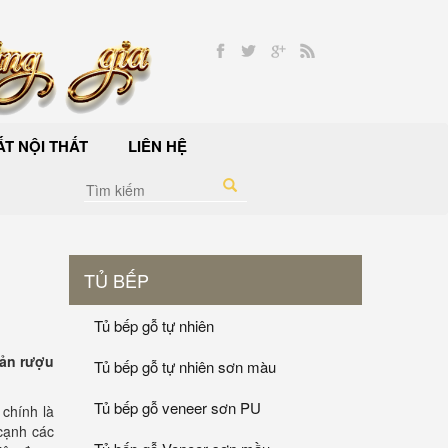
T NỘI THẤT
LIÊN HỆ
TỦ BẾP
Tủ bếp gỗ tự nhiên
uản rượu
Tủ bếp gỗ tự nhiên sơn màu
Tủ bếp gỗ veneer sơn PU
 chính là
 cạnh các