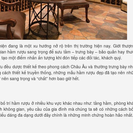
iện đang là một xu hướng nở rộ trên thị trường hiện nay. Giới thượ
ian hầm rượu sang trọng để sưu tầm – trưng bày – bảo quản hay thư
 tạo một điểm nhấn ấn tượng khi đón tiếp các đối tác, khách quý.
u đều dược thiết kế theo phong cách Châu Âu và thường trưng bày nh
g cách thiết kế truyền thống, những mẫu hầm rượu đẹp đã tạo nên nh
 nên sang trọng và “chất” hơn bao giờ hết.
hể bố trí hầm rượu ở nhiều khu vực khác nhau như: tầng hầm, phòng k
ích không gian, yêu cầu của gia đình mà chúng ta sẽ có những cách bố
iểu dáng đa dạng dưới đây chính là những minh chứng hoàn hảo nhất