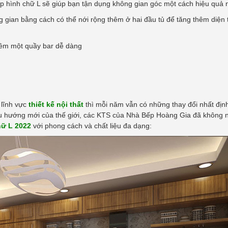
ếp hình chữ L sẽ giúp bạn tận dụng không gian góc một cách hiệu quả 
g gian bằng cách có thể nới rộng thêm ở hai đầu tủ để tăng thêm diện t
thêm một quầy bar dễ dàng
 lĩnh vực
thiết kế nội thất
thì mỗi năm vẫn có những thay đổi nhất địn
o xu hướng mới của thế giới, các KTS của Nhà Bếp Hoàng Gia đã không
hữ L 2022
với phong cách và chất liệu đa dạng: