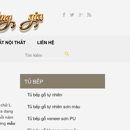
T NỘI THẤT
LIÊN HỆ
TỦ BẾP
Tủ bếp gỗ tự nhiên
 chữ L.
Tủ bếp gỗ tự nhiên sơn màu
đa dạng
mỗi năm
Tủ bếp gỗ veneer sơn PU
hững
mẫu