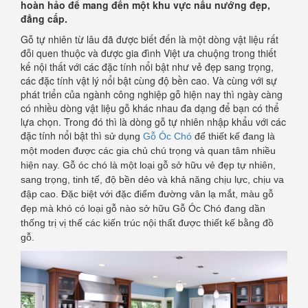
hoàn hảo để mang đến một khu vực nấu nướng đẹp,
đẳng cấp.
Gỗ tự nhiên từ lâu đã được biết đến là một dòng vật liệu rất
đỗi quen thuộc và được gia đình Việt ưa chuộng trong thiết
kế nội thất với các đặc tính nổi bật như vẻ đẹp sang trọng,
các đặc tính vật lý nổi bật cùng độ bền cao. Và cùng với sự
phát triển của ngành công nghiệp gỗ hiện nay thì ngày càng
có nhiều dòng vật liệu gỗ khác nhau đa dạng để bạn có thể
lựa chọn. Trong đó thì là dòng gỗ tự nhiên nhập khẩu với các
đặc tính nổi bật thì
sử dụng
Gỗ Óc Chó
để thiết kế đang là
một moden được các gia chủ chú trọng và quan tâm nhiều
hiện nay. Gỗ óc chó là một loại gỗ sở hữu vẻ đẹp tự nhiên,
sang trọng, tinh tế, độ bền dẻo và khả năng chịu lực, chịu va
đập cao. Đặc biệt với đặc điểm đường vân lạ mắt, màu gỗ
đẹp mà khó có loại gỗ nào sở hữu Gỗ Óc Chó đang dần
thống trị vị thế các kiến trúc nội thất được thiết kế bằng đồ
gỗ.