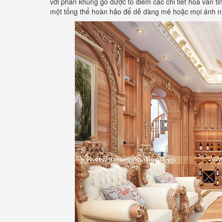
với phần khung gỗ được tô điểm các chi tiết hoa văn ti
một tổng thể hoàn hảo để dễ dàng mê hoặc mọi ánh n