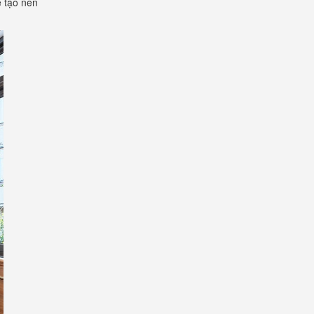
ể tạo nên