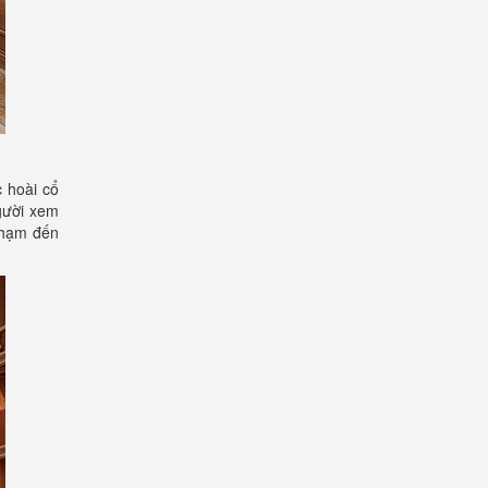
c hoài cổ
người xem
 chạm đến