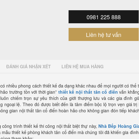
0981 225 888
Liên hệ tư vấn
ĐÁNH GIÁ NHẬN XÉT
LIÊN HỆ MUA HÀNG
có nhiều phong cách thiết kế đa dạng khác nhau để mọi người có thể 
 hảo trường tồn với thời gian”
thiết kế nội thất tân cổ điển
vẫn khẳng
uôn chiếm trọn sự yêu thích của giới thượng lưu và các gia đình gi
goại lệ. Theo đó được biết đến là tâm điểm bộc lộ trọn vẹn giá trị 
ông gian nội thất tân cổ điển hoàn hảo cho không gian đón tiếp khác
công trình thiết kế thi công nội thất biệt thự này,
Nhà Bếp Hoàng Gi
à mẫu thiết kế phòng khách tân cổ điển mà chúng tôi đã khiến gia đìn
ể cùng tham khảo: