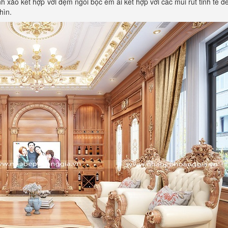
nh xảo kết hợp với đệm ngồi bọc êm ái kết hợp với các múi rút tinh tế đ
hìn.