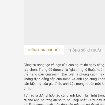
THÔNG TIN CHI TIẾT
THÔNG SỐ KĨ THUẬT
Cùng sự sáng tạo vô hạn của con người thì ngày càng 
lựa chọn. Trong đó được ví là “giá trị nghệ thuật hoàn
thế hàng đầu của mình. Đặc biệt là phong cách này l
khẳng định đẳng cấp của mình và anh Lộc cũng không n
căn biệt thự của gia đình, anh Lộc mong muốn một kh
đình.
Tự hào là đơn vị hợp tác cùng anh Lộc (Hà Tĩnh) trong 
ra cho anh phương án bố trí phù hợp nhất. Dưới đây l
hài lòng ngay từ cái nhìn đầu tiên mà mọi người có th