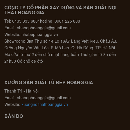
CÔNG TY CỔ PHẦN XÂY DỰNG VÀ SẢN XUẤT NỘI
THẤT HOÀNG GIA
Tel: 0435 335 688/ hotline 0981 225 888
Email: nhabephoanggia@gmail.com
Website: nhabephoanggia.vn
Showroom: Biệt Thự số 14 Lô 16A7 Làng Việt Kiều, Châu Âu,
Đường Nguyễn Văn Lộc, P. Mỗ Lao, Q. Hà Đông, TP. Hà Nội
Mở cửa từ thứ 2 đến chủ nhật hàng tuần Thời gian từ 8h đến
21h30 Có chỗ để ôtô
XƯỞNG SẢN XUẤT TỦ BẾP HOÀNG GIA
Thanh Trì - Hà Nội
Email: nhabephoanggia@gmail.com
Website:
xuongnoithathoanggia.vn
BẢN ĐỒ