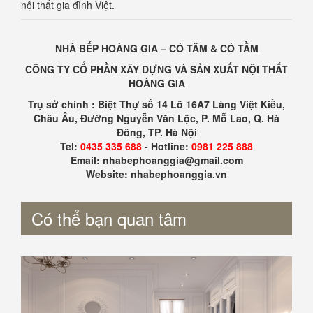
nội thất gia đình Việt.
NHÀ BẾP HOÀNG GIA – CÓ TÂM & CÓ TẦM
CÔNG TY CỔ PHẦN XÂY DỰNG VÀ SẢN XUẤT NỘI THẤT
HOÀNG GIA
Trụ sở chính : Biệt Thự số 14 Lô 16A7 Làng Việt Kiều,
Châu Âu, Đường Nguyễn Văn Lộc, P. Mỗ Lao, Q. Hà
Đông, TP. Hà Nội
Tel:
0435 335 688
- Hotline:
0981 225 888
Email: nhabephoanggia@gmail.com
Website: nhabephoanggia.vn
Có thể bạn quan tâm