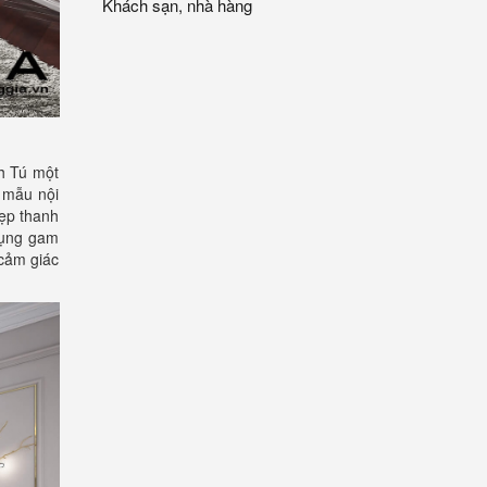
Khách sạn, nhà hàng
h Tú một
, mẫu nội
đẹp thanh
dụng gam
 cảm giác