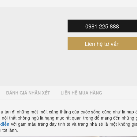
0981 225 888
Liên hệ tư vấn
ĐÁNH GIÁ NHẬN XÉT
LIÊN HỆ MUA HÀNG
ua tan đi những mệt mỏi, căng thẳng của cuộc sống cũng như là nạp 
 kế nội thất phòng ngủ là hạng mục rất quan trọng để mang đến những 
điển
với gam màu trắng đầy tinh tế và trang nhã sẽ là một không gi
tốt lành.