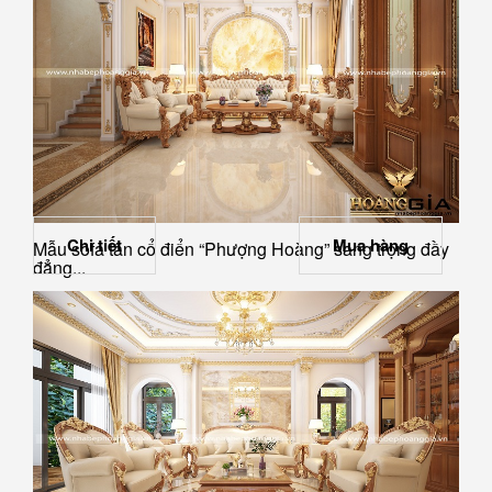
Chi tiết
Mua hàng
Mẫu sofa tân cổ điển “Phượng Hoàng” sang trọng đầy
đẳng...