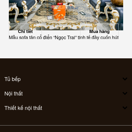
Chi tiết
Mua hàng
Mẫu sofa tân cổ điển “Ngọc Trai” tinh tế đầy cuốn hút
Tủ bếp
Nội thất
Thiết kế nội thất