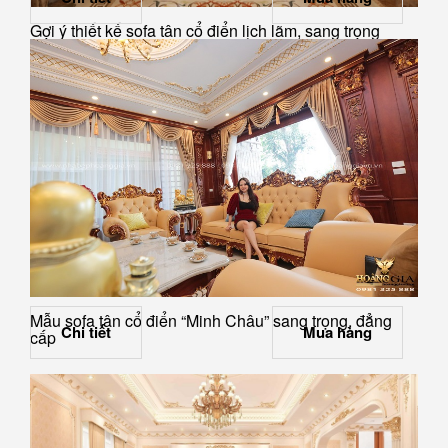
Gợi ý thiết kế sofa tân cổ điển lịch lãm, sang trọng
Mẫu sofa tân cổ điển “Minh Châu” sang trọng, đẳng
Chi tiết
Mua hàng
cấp