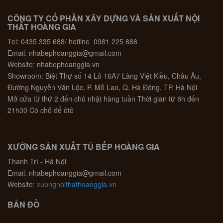
CÔNG TY CỔ PHẦN XÂY DỰNG VÀ SẢN XUẤT NỘI
THẤT HOÀNG GIA
Tel: 0435 335 688/ hotline 0981 225 888
Email: nhabephoanggia@gmail.com
Website: nhabephoanggia.vn
Showroom: Biệt Thự số 14 Lô 16A7 Làng Việt Kiều, Châu Âu,
Đường Nguyễn Văn Lộc, P. Mỗ Lao, Q. Hà Đông, TP. Hà Nội
Mở cửa từ thứ 2 đến chủ nhật hàng tuần Thời gian từ 8h đến
21h30 Có chỗ để ôtô
XƯỞNG SẢN XUẤT TỦ BẾP HOÀNG GIA
Thanh Trì - Hà Nội
Email: nhabephoanggia@gmail.com
Website:
xuongnoithathoanggia.vn
BẢN ĐỒ