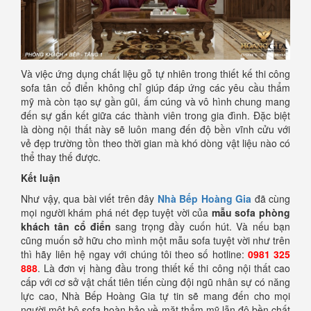
Và việc ứng dụng chất liệu gỗ tự nhiên trong thiết kế thi công
sofa tân cổ điển không chỉ giúp đáp ứng các yêu cầu thẩm
mỹ mà còn tạo sự gần gũi, ấm cúng và vô hình chung mang
đến sự gắn kết giữa các thành viên trong gia đình. Đặc biệt
là dòng nội thất này sẽ luôn mang đến độ bền vĩnh cửu với
vẻ đẹp trường tồn theo thời gian mà khó dòng vật liệu nào có
thể thay thế được.
Kết luận
Như vậy, qua bài viết trên đây
Nhà Bếp Hoàng Gia
đã cùng
mọi người khám phá nét đẹp tuyệt vời của
mẫu sofa phòng
khách tân cổ điển
sang trọng đầy cuốn hút. Và nếu bạn
cũng muốn sở hữu cho mình một mẫu sofa tuyệt vời như trên
thì hãy liên hệ ngay với chúng tôi theo số hotline:
0981 325
888
. Là đơn vị hàng đầu trong thiết kế thi công nội thất cao
cấp với cơ sở vật chất tiên tiến cùng đội ngũ nhân sự có năng
lực cao, Nhà Bếp Hoàng Gia tự tin sẽ mang đến cho mọi
người một bộ sofa hoàn hảo về mặt thẩm mỹ lẫn độ bền chất