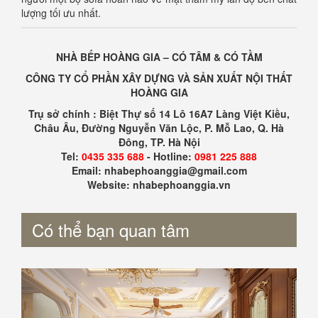
lượng tối ưu nhất.
NHÀ BẾP HOÀNG GIA – CÓ TÂM & CÓ TẦM
CÔNG TY CỔ PHẦN XÂY DỰNG VÀ SẢN XUẤT NỘI THẤT
HOÀNG GIA
Trụ sở chính : Biệt Thự số 14 Lô 16A7 Làng Việt Kiều,
Châu Âu, Đường Nguyễn Văn Lộc, P. Mỗ Lao, Q. Hà
Đông, TP. Hà Nội
Tel:
0435 335 688
- Hotline:
0981 225 888
Email: nhabephoanggia@gmail.com
Website: nhabephoanggia.vn
Có thể bạn quan tâm