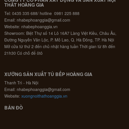
THẤT HOÀNG GIA
Tel: 0435 335 688/ hotline 0981 225 888
Email: nhabephoanggia@gmail.com
Website: nhabephoanggia.vn
Showroom: Biệt Thự số 14 Lô 16A7 Làng Việt Kiều, Châu Âu,
Đường Nguyễn Văn Lộc, P. Mỗ Lao, Q. Hà Đông, TP. Hà Nội
Mở cửa từ thứ 2 đến chủ nhật hàng tuần Thời gian từ 8h đến
21h30 Có chỗ để ôtô
XƯỞNG SẢN XUẤT TỦ BẾP HOÀNG GIA
Thanh Trì - Hà Nội
Email: nhabephoanggia@gmail.com
Website:
xuongnoithathoanggia.vn
BẢN ĐỒ