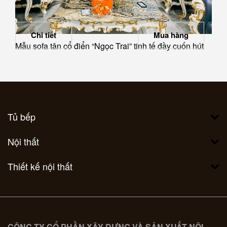
Chi tiết
Mua hàng
Mẫu sofa tân cổ điển “Ngọc Trai” tinh tế đầy cuốn hút
Tủ bếp
Nội thất
Thiết kế nội thất
CÔNG TY CỔ PHẦN XÂY DỰNG VÀ SẢN XUẤT NỘI