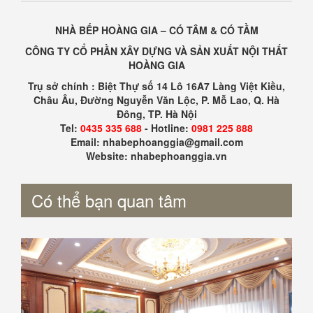
NHÀ BẾP HOÀNG GIA – CÓ TÂM & CÓ TẦM
CÔNG TY CỔ PHẦN XÂY DỰNG VÀ SẢN XUẤT NỘI THẤT
HOÀNG GIA
Trụ sở chính : Biệt Thự số 14 Lô 16A7 Làng Việt Kiều,
Châu Âu, Đường Nguyễn Văn Lộc, P. Mỗ Lao, Q. Hà
Đông, TP. Hà Nội
Tel:
0435 335 688
- Hotline:
0981 225 888
Email: nhabephoanggia@gmail.com
Website: nhabephoanggia.vn
Có thể bạn quan tâm