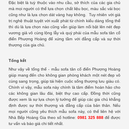
Đặc biệt là tuỳ thuộc vào nhu cầu, sở thích của các gia chủ
mà mọi người có thể lựa chọn chất liệu bọc, màu sắc vải bọc
cũng như là lựa chọn dát vàng hay không. Tuy nhiên với giá
trị nghệ thuật tuyệt vời xuất phát từ chính kiểu dáng tổng thể
thì dù là lựa chọn nào cũng vẫn giúp làm nổi bật lên nét đẹp
vương giả vô cùng lộng lẫy và quý phái của mẫu sofa tân cổ
điển Phượng Hoàng để xứng tầm với đẳng cấp và sự thời
thượng của gia chủ.
Tổng kết
Như vậy về tổng thể - mẫu sofa tân cổ điển Phượng Hoàng
giúp mang đến cho không gian phòng khách một nét đẹp vô
cùng sang trọng, giúp tái hiện cuộc sống thượng lưu giàu có.
Chính vì vậy, mẫu sofa này chính là tâm điểm hoàn hảo cho
các không gian lâu đài, biệt thự cao cấp. Đồng thời cũng
được xem là sự lựa chọn lý tưởng để giúp các gia chủ khẳng
định được sự thời thượng và đẳng cấp của bản thân. Nếu
mọi người cũng yêu thích mẫu sofa này, có thể liên hệ với
Nhà Bếp Hoàng Gia theo số hotline:
0981 325 888
để được
tư vấn và báo giá chi tiết nhất.