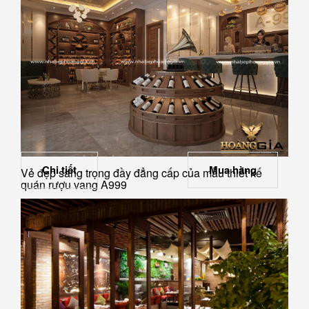
Chi tiết
Mua hàng
Vẻ đẹp sang trọng đầy đẳng cấp của mẫu thiết kế
quán rượu vang A999