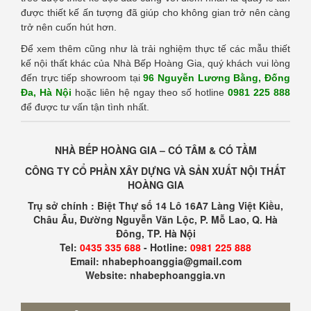
được thiết kế ấn tượng đã giúp cho không gian trở nên càng
trở nên cuốn hút hơn.
Để xem thêm cũng như là trải nghiệm thực tế các mẫu thiết
kế nội thất khác của Nhà Bếp Hoàng Gia, quý khách vui lòng
đến trực tiếp showroom tại
96 Nguyễn Lương Bằng, Đống
Đa, Hà Nội
hoặc liên hệ ngay theo số hotline
0981 225 888
để được tư vấn tận tình nhất.
NHÀ BẾP HOÀNG GIA – CÓ TÂM & CÓ TẦM
CÔNG TY CỔ PHẦN XÂY DỰNG VÀ SẢN XUẤT NỘI THẤT
HOÀNG GIA
Trụ sở chính : Biệt Thự số 14 Lô 16A7 Làng Việt Kiều,
Châu Âu, Đường Nguyễn Văn Lộc, P. Mỗ Lao, Q. Hà
Đông, TP. Hà Nội
Tel:
0435 335 688
- Hotline:
0981 225 888
Email: nhabephoanggia@gmail.com
Website: nhabephoanggia.vn