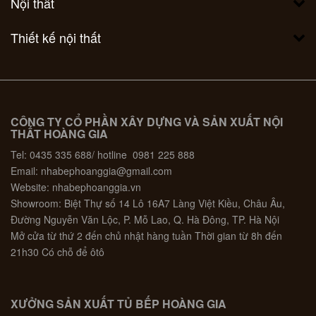
Nội thất
Thiết kế nội thất
CÔNG TY CỔ PHẦN XÂY DỰNG VÀ SẢN XUẤT NỘI
THẤT HOÀNG GIA
Tel: 0435 335 688/ hotline 0981 225 888
Email: nhabephoanggia@gmail.com
Website: nhabephoanggia.vn
Showroom: Biệt Thự số 14 Lô 16A7 Làng Việt Kiều, Châu Âu,
Đường Nguyễn Văn Lộc, P. Mỗ Lao, Q. Hà Đông, TP. Hà Nội
Mở cửa từ thứ 2 đến chủ nhật hàng tuần Thời gian từ 8h đến
21h30 Có chỗ để ôtô
XƯỞNG SẢN XUẤT TỦ BẾP HOÀNG GIA