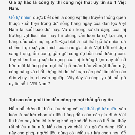
Gia tự hào là công ty thi công nội thất uy tín số 1 Việt
Nam.
Gỗ tự nhiên
được biết đến là dòng vật liệu truyền thống quen
thuộc xuất hiện trong đời sống hàng ngày của dân tộc Việt
Nam ta suốt bao đời nay. Và dù trong sự đa dạng của thị
trường vật liệu hiện nay thì chúng vẫn luôn là sự lựa chọn
hàng đầu của mọi người. Đặc biệt là nội thất gỗ tự nhiên đã
chiếm trọn sự yêu thích của các gia đình Việt bởi nét đẹp
sang trọng, ấm cúng, gần gũi cùng độ bền chất lượng cao.
Tuy nhiên trong sự đa dạng của thị trường hiện nay để sở
hữu một không gian nội thất gỗ hoàn hảo về mặt thẩm mỹ,
công năng và chất lượng thì đòi hỏi bạn cần phải tìm đến các
đơn vị uy tín, chuyên nghiệp. Vậy đây là công ty nội thất gỗ
uy tín số 1 Việt Nam?
Tại sao cần phải tìm đến công ty nội thất gỗ uy tín
Nắm bắt được thị hiếu tiêu dùng với
nội thất gỗ tự nhiên
vẫn
luôn là sự lựa chọn ưu tiên hàng đầu của các gia đình Việt
thì hiện nay trên thị trường không khó để bạn có thể tìm thấy
rất nhiều mẫu mã, kiểu dáng và chất liệu gỗ đa dạng. Điều
này cho phép người tiêu dùng có nhiều sự lựa chọn hơn để