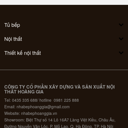
Tủ bếp
Nội thất
Thiết kế nội thất
CÔNG TY CỔ PHẦN XÂY DỰNG VÀ SẢN XUẤT NỘI
THẤT HOÀNG GIA
Tel: 0435 335 688/ hotline 0981 225 888
Email: nhabephoanggia@gmail.com
Website: nhabephoanggia.vn
Showroom: Biệt Thự số 14 Lô 16A7 Làng Việt Kiều, Châu Âu,
Đường Nguyễn Văn Lộc, P. Mỗ Lao, Q. Hà Đông, TP. Hà Nội