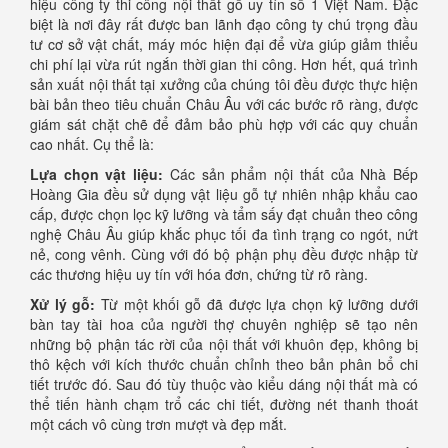
hiệu công ty thi công nội thất gỗ uy tín số 1 Việt Nam. Đặc
biệt là nơi đây rất được ban lãnh đạo công ty chú trọng đầu
tư cơ sở vật chất, máy móc hiện đại để vừa giúp giảm thiểu
chi phí lại vừa rút ngắn thời gian thi công. Hơn hết, quá trình
sản xuất nội thất tại xưởng của chúng tôi đều được thực hiện
bài bản theo tiêu chuẩn Châu Âu với các bước rõ ràng, được
giám sát chặt chẽ để đảm bảo phù hợp với các quy chuẩn
cao nhất. Cụ thể là:
Lựa chọn vật liệu:
Các sản phẩm nội thất của Nhà Bếp
Hoàng Gia đều sử dụng vật liệu gỗ tự nhiên nhập khẩu cao
cấp, được chọn lọc kỹ lưỡng và tẩm sấy đạt chuản theo công
nghệ Châu Âu giúp khắc phục tối đa tình trạng co ngót, nứt
nẻ, cong vênh. Cùng với đó bộ phận phụ đều được nhập từ
các thương hiệu uy tín với hóa đơn, chứng từ rõ ràng.
Xử lý gỗ:
Từ một khối gỗ đã được lựa chọn kỹ lưỡng dưới
bàn tay tài hoa của người thợ chuyên nghiệp sẽ tạo nên
những bộ phận tác rời của nội thất với khuôn đẹp, không bị
thô kệch với kích thước chuẩn chỉnh theo bản phân bổ chi
tiết trước đó. Sau đó tùy thuộc vào kiểu dáng nội thất mà có
thể tiến hành chạm trổ các chi tiết, đường nét thanh thoát
một cách vô cùng trơn mượt và đẹp mắt.