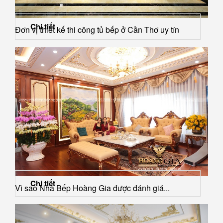
Chi tiết
Đơn vị thiết kế thi công tủ bếp ở Cần Thơ uy tín
Chi tiết
Vì sao Nhà Bếp Hoàng Gia được đánh giá...