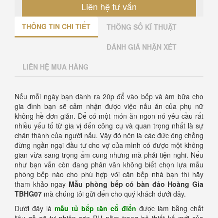
Liên hệ tư vấn
THÔNG TIN CHI TIẾT
THÔNG SỐ KĨ THUẬT
ĐÁNH GIÁ NHẬN XÉT
LIÊN HỆ MUA HÀNG
Nếu mỗi ngày bạn dành ra 20p để vào bếp và àm bữa cho
gia đình bạn sẽ cảm nhận được việc nấu ăn của phụ nữ
không hề đơn giản. Để có một món ăn ngon nó yêu cầu rất
nhiều yếu tố từ gia vị đến công cụ và quan trọng nhất là sự
chân thành của người nấu. Vậy đó nên là các đức ông chồng
đừng ngần ngại đầu tư cho vợ của mình có được một không
gian vừa sang trọng ấm cung nhưng mà phải tiện nghi. Nếu
như bạn vẫn còn đang phân vân không biết chọn lựa mẫu
phòng bếp nào cho phù hợp với căn bếp nhà bạn thì hãy
tham khảo ngay
Mẫu phòng bếp có bàn đảo Hoàng Gia
TBHG07
mà chúng tôi gửi đến cho quý khách dưới đây.
Dưới đây là
mẫu
tủ bếp tân cổ điển
được làm bằng chất
liệu gỗ gõ tự nhiên sơn PU nằm trong bộ thiết kế mới của