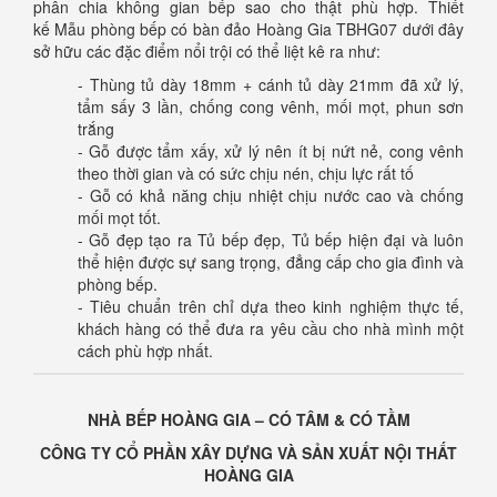
phân chia không gian bếp sao cho thật phù hợp. Thiết
kế Mẫu phòng bếp có bàn đảo Hoàng Gia TBHG07 dưới đây
sở hữu các đặc điểm nổi trội có thể liệt kê ra như:
- Thùng tủ dày 18mm + cánh tủ dày 21mm đã xử lý,
tẩm sấy 3 lần, chống cong vênh, mối mọt, phun sơn
trắng
- Gỗ được tẩm xấy, xử lý nên ít bị nứt nẻ, cong vênh
theo thời gian và có sức chịu nén, chịu lực rất tố
- Gỗ có khả năng chịu nhiệt chịu nước cao và chống
mối mọt tốt.
- Gỗ đẹp tạo ra Tủ bếp đẹp, Tủ bếp hiện đại và luôn
thể hiện được sự sang trọng, đẳng cấp cho gia đình và
phòng bếp.
- Tiêu chuẩn trên chỉ dựa theo kinh nghiệm thực tế,
khách hàng có thể đưa ra yêu cầu cho nhà mình một
cách phù hợp nhất.
NHÀ BẾP HOÀNG GIA – CÓ TÂM & CÓ TẦM
CÔNG TY CỔ PHẦN XÂY DỰNG VÀ SẢN XUẤT NỘI THẤT
HOÀNG GIA