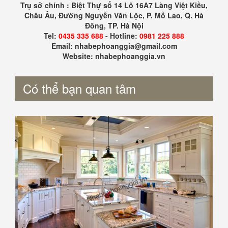
Trụ sở chính : Biệt Thự số 14 Lô 16A7 Làng Việt Kiều,
Châu Âu, Đường Nguyễn Văn Lộc, P. Mỗ Lao, Q. Hà
Đông, TP. Hà Nội
Tel:
0435 335 688
- Hotline:
0981 225 888
Email: nhabephoanggia@gmail.com
Website: nhabephoanggia.vn
Có thể bạn quan tâm