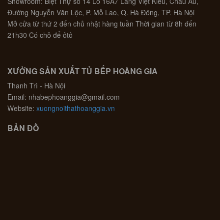
Showroom: Biệt Thự số 14 Lô 16A7 Làng Việt Kiều, Châu Âu,
Đường Nguyễn Văn Lộc, P. Mỗ Lao, Q. Hà Đông, TP. Hà Nội
Mở cửa từ thứ 2 đến chủ nhật hàng tuần Thời gian từ 8h đến
21h30 Có chỗ để ôtô
XƯỞNG SẢN XUẤT TỦ BẾP HOÀNG GIA
Thanh Trì - Hà Nội
Email: nhabephoanggia@gmail.com
Website:
xuongnoithathoanggia.vn
BẢN ĐỒ