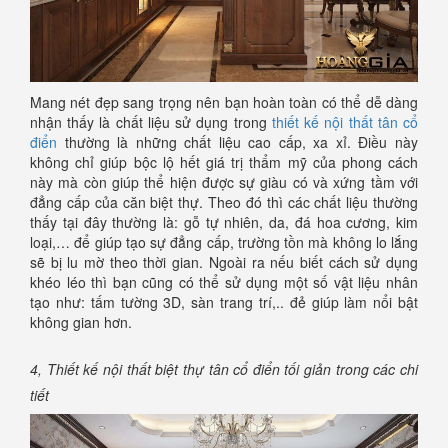
Mang nét đẹp sang trọng nên bạn hoàn toàn có thể dễ dàng
nhận thấy là chất liệu sử dụng trong
thiết kế nội thất tân cổ
điển
thường là những chất liệu cao cấp, xa xỉ. Điều này
không chỉ giúp bộc lộ hết giá trị thẩm mỹ của phong cách
này mà còn giúp thể hiện được sự giàu có và xứng tầm với
đẳng cấp của căn biệt thự. Theo đó thì các chất liệu thường
thấy tại đây thường là: gỗ tự nhiên, da, đá hoa cương, kim
loại,… để giúp tạo sự đẳng cấp, trường tồn mà không lo lắng
sẽ bị lu mờ theo thời gian. Ngoài ra nếu biết cách sử dụng
khéo léo thì bạn cũng có thể sử dụng một số vật liệu nhân
tạo như: tấm tường 3D, sàn trang trí,.. đẻ giúp làm nổi bật
không gian hơn.
4, Thiết kế nội thất biệt thự tân cổ điển tối giản trong các chi
tiết