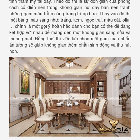
tính thẩm mỹ tại đây. Theo đó thì là sự đơn giản của phong
cách cổ điển nên trong không gian nơi đây bạn nên tránh
những gam màu trầm cùng trang trí áp bức. Thay vào đó thì
một bảng màu sáng như: trắng, kem, ngọc trai, màu cát, oliu,
… chính là một gợi ý hoàn hảo dành cho bạn có thể dễ dàng
kết hợp với nhau để mang đên một không gian sáng sủa và
thoáng mát. Đồng thời thì việc lựa chọn một gam màu nhấn
ấn tượng sẽ giúp không gian thêm phần sinh động và thu hút
hơn.