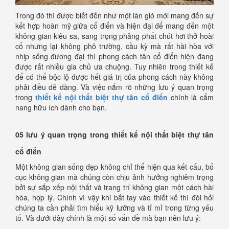
Trong đó thì được biết đến như một làn gió mới mang đến sự
kết hợp hoàn mỹ giữa cổ điển và hiện đại để mang đến một
không gian kiêu sa, sang trọng phảng phất chút hơi thở hoài
cổ nhưng lại không phô trường, cầu kỳ mà rất hài hòa với
nhịp sống đương đại thì phong cách tân cổ điển hiện đang
được rất nhiều gia chủ ưa chuộng. Tuy nhiên trong thiết kế
để có thể bộc lộ được hết giá trị của phong cách này không
phải điều dễ dàng. Và việc nắm rõ những lưu ý quan trọng
trong
thiết kế nội thất biệt thự tân cổ điển
chính là cẩm
nang hữu ích dành cho bạn.
05 lưu ý quan trọng trong thiết kế nội thất biệt thự tân
cổ điển
Một không gian sống đẹp không chỉ thể hiện qua kết cấu, bố
cục không gian mà chúng còn chịu ảnh hưởng nghiêm trọng
bởi sự sắp xếp nội thất và trang trí không gian một cách hài
hòa, hợp lý. Chính vì vậy khi bắt tay vào thiết kế thì đòi hỏi
chúng ta cần phải tìm hiểu kỹ lưỡng và tỉ mỉ trong từng yếu
tố. Và dưới đây chính là một số vấn đề mà bạn nên lưu ý: