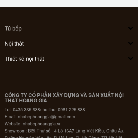
Tủ bếp
Nội thất
Thiết kế nội thất
CÔNG TY CỔ PHẦN XÂY DỰNG VÀ SẢN XUẤT NỘI
THẤT HOÀNG GIA
Tel: 0435 335 688/ hotline 0981 225 888
Email: nhabephoanggia@gmail.com
Website: nhabephoanggia.vn
Showroom: Biệt Thự số 14 Lô 16A7 Làng Việt Kiều, Châu Âu,
Đường Nguyễn Văn Lộc, P. Mỗ Lao, Q. Hà Đông, TP. Hà Nội