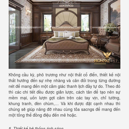
Không cầu kỳ, phô trương như nội thất cổ điển, thiết kế nội
thất hướng đến sự nhẹ nhàng và cân đối trong từng đường
nét để mang đến một cảm giác thanh lịch đầy tự do. Theo đó
thì các chi tiết đều được giản lược, cách tân để tạo nên sự
mềm mại, uốn lượn gợi cảm trên các tay vịn, chỉ tường,
khung tranh, đèn chùm,… Và khi được đặt cạnh nhau thì
chúng sẽ giúp nâng đỡ nhau cùng tỏa sacngs để mang đến
một tổng thể đồng điệu đến mê hoặc.
5, Thiết kế hệ thống ánh sáng