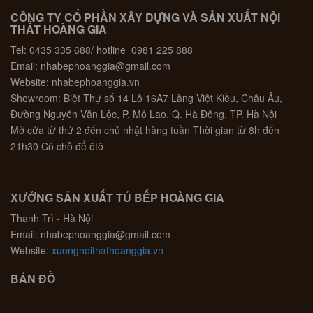
CÔNG TY CỔ PHẦN XÂY DỰNG VÀ SẢN XUẤT NỘI
THẤT HOÀNG GIA
Tel: 0435 335 688/ hotline 0981 225 888
Email: nhabephoanggia@gmail.com
Website: nhabephoanggia.vn
Showroom: Biệt Thự số 14 Lô 16A7 Làng Việt Kiều, Châu Âu,
Đường Nguyễn Văn Lộc, P. Mỗ Lao, Q. Hà Đông, TP. Hà Nội
Mở cửa từ thứ 2 đến chủ nhật hàng tuần Thời gian từ 8h đến
21h30 Có chỗ để ôtô
XƯỞNG SẢN XUẤT TỦ BẾP HOÀNG GIA
Thanh Trì - Hà Nội
Email: nhabephoanggia@gmail.com
Website:
xuongnoithathoanggia.vn
BẢN ĐỒ