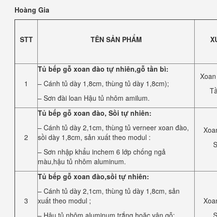
Hoàng Gia
STT
TÊN SẢN PHẨM
X
Tủ bếp gỗ xoan đào tự nhiên,gỗ tần bì:
Xoan
1
– Cánh tủ dày 1,8cm, thùng tủ dày 1,8cm);
Tầ
– Sơn đài loan Hậu tủ nhôm amilum.
Tủ bếp gỗ xoan đào, Sồi tự nhiên:
– Cánh tủ dày 2,1cm, thùng tủ verneer xoan đào,
Xoa
2
sồi dày 1,8cm, sản xuất theo modul :
S
– Sơn nhập khẩu inchem 6 lớp chống ngả
màu,hậu tủ nhôm aluminum.
Tủ bếp gỗ xoan đào,sồi tự nhiên:
– Cánh tủ dày 2,1cm, thùng tủ dày 1,8cm, sản
3
xuất theo modul ;
Xoa
– Hậu tủ nhôm aluminum trắng hoặc vân gỗ;
S