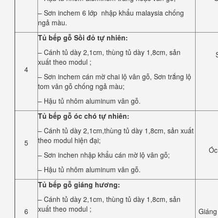
– Sơn inchem 6 lớp nhập khẩu malaysia chống
ngả màu.
Tủ bếp gỗ Sồi đỏ tự nhiên:
– Cánh tủ dày 2,1cm, thùng tủ dày 1,8cm, sản
xuất theo modul ;
4
– Sơn inchem cán mờ chai lộ vân gỗ, Sơn trắng lộ
tom vân gỗ chống ngả màu;
– Hậu tủ nhôm aluminum vân gỗ.
Tủ bếp gỗ óc chó tự nhiên:
– Cánh tủ dày 2,1cm,thùng tủ dày 1,8cm, sản xuất
theo modul hiện đại;
5
Óc
– Sơn inchen nhập khẩu cán mờ lộ vân gỗ;
– Hậu tủ nhôm aluminum vân gỗ.
Tủ bếp gỗ giáng hương:
– Cánh tủ dày 2,1cm, thùng tủ dày 1,8cm, sản
xuất theo modul ;
6
Giáng