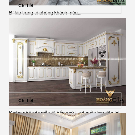
Chi tiết
Bí kíp trang trí phòng khách mùa...
Chi tiết
Khám phá các mẫu tủ bếp chữ L có quầy bar tiện lợi