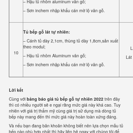
– Hậu tủ nhôm aluminum vân gỗ;
– Sơn inchem nhập khẩu cán mờ lộ vân gỗ.
Tủ bếp gỗ lát tự nhiên:
– Cánh tủ dày 2,1cm, thùng tủ dày 1,8cm,sản xuất
theo modul;
L
10
– Hậu tủ nhôm Aluminum vân gỗ;
Lát
– Sơn inchem nhập khẩu cán mờ lộ vân gỗ.
Lời kết
Cùng với
bảng báo giá tủ bếp gỗ tự nhiên 2022
trên đây
thì có nhiều người sẽ e ngại rằng mức giá này khá cao. Tuy
nhiên với giá trị thẩm mỹ cùng giá trị sử dụng mà dòng tủ
bếp này mang đến thì mức giá này hoàn toàn xứng đáng.
Và nếu bạn đang băn khoăn không biết nên lựa chọn mẫu tủ
bếp nào phù hợp nhất thì hãy liên hệ ngay với chúng tôi để