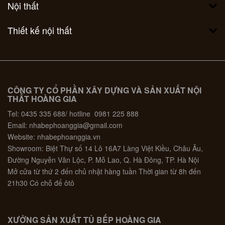
Nội thất
Thiết kế nội thất
CÔNG TY CỔ PHẦN XÂY DỰNG VÀ SẢN XUẤT NỘI
THẤT HOÀNG GIA
Tel: 0435 335 688/ hotline 0981 225 888
Email: nhabephoanggia@gmail.com
Website: nhabephoanggia.vn
Showroom: Biệt Thự số 14 Lô 16A7 Làng Việt Kiều, Châu Âu,
Đường Nguyễn Văn Lộc, P. Mỗ Lao, Q. Hà Đông, TP. Hà Nội
Mở cửa từ thứ 2 đến chủ nhật hàng tuần Thời gian từ 8h đến
21h30 Có chỗ để ôtô
XƯỞNG SẢN XUẤT TỦ BẾP HOÀNG GIA