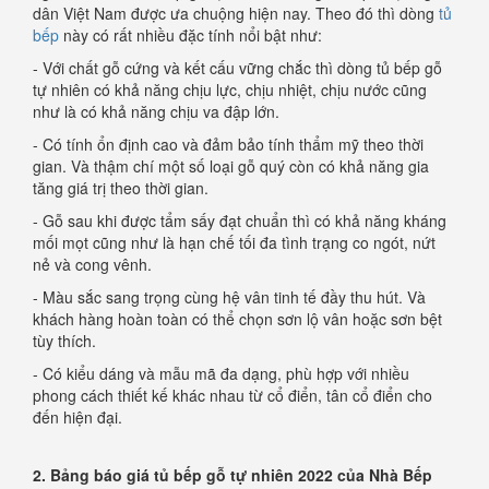
dân Việt Nam được ưa chuộng hiện nay. Theo đó thì dòng
tủ
bếp
này có rất nhiều đặc tính nổi bật như:
- Với chất gỗ cứng và kết cấu vững chắc thì dòng tủ bếp gỗ
tự nhiên có khả năng chịu lực, chịu nhiệt, chịu nước cũng
như là có khả năng chịu va đập lớn.
- Có tính ổn định cao và đảm bảo tính thẩm mỹ theo thời
gian. Và thậm chí một số loại gỗ quý còn có khả năng gia
tăng giá trị theo thời gian.
- Gỗ sau khi được tẩm sấy đạt chuẩn thì có khả năng kháng
mối mọt cũng như là hạn chế tối đa tình trạng co ngót, nứt
nẻ và cong vênh.
- Màu sắc sang trọng cùng hệ vân tinh tế đầy thu hút. Và
khách hàng hoàn toàn có thể chọn sơn lộ vân hoặc sơn bệt
tùy thích.
- Có kiểu dáng và mẫu mã đa dạng, phù hợp với nhiều
phong cách thiết kế khác nhau từ cổ điển, tân cổ điển cho
đến hiện đại.
2. Bảng báo giá tủ bếp gỗ tự nhiên 2022 của Nhà Bếp