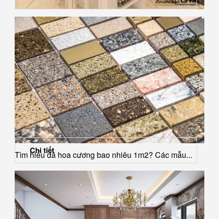
Mẫu Backsplash đẹp cho phòng bếp đẳng cấp hơn
Chi tiết
Tìm hiểu đá hoa cương bao nhiêu 1m2? Các mẫu...