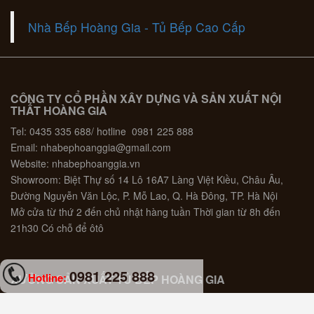
Nhà Bếp Hoàng Gia - Tủ Bếp Cao Cấp
CÔNG TY CỔ PHẦN XÂY DỰNG VÀ SẢN XUẤT NỘI
THẤT HOÀNG GIA
Tel: 0435 335 688/ hotline 0981 225 888
Email: nhabephoanggia@gmail.com
Website: nhabephoanggia.vn
Showroom: Biệt Thự số 14 Lô 16A7 Làng Việt Kiều, Châu Âu,
Đường Nguyễn Văn Lộc, P. Mỗ Lao, Q. Hà Đông, TP. Hà Nội
Mở cửa từ thứ 2 đến chủ nhật hàng tuần Thời gian từ 8h đến
21h30 Có chỗ để ôtô
0981 225 888
Hotline:
XƯỞNG SẢN XUẤT TỦ BẾP HOÀNG GIA
Thanh Trì - Hà Nội