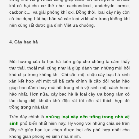
khí có hại cho cơ thể như: cacbondioxit, andehyde formic,
cacbonic,... và giải phóng khí oxi. Đồng thời, loại cây này còn
có tác dụng hút bụi bẩn và các loại vi khuẩn trong không khí
nên cũng rất được gia đình Việt ưa chuộng.
4. Cây bạc hà
Mùi hương của lá bạc hà luôn giúp cho chúng ta cảm thấy
thư thái, thoải mái cũng như là giúp đánh tan những mùi hôi
khó chịu trong không khí. Chỉ cần một chậu cây bạc hà xinh
xắn kết hợp với một túi bã cafe chính là cặp đôi hoàn hảo
giúp bạn đánh bay mùi hôi trong nhà vệ sinh một cách hoàn
hảo nhất. Hơn nữa, cây bạc hà là loại cây ưa bóng râm có
tác dụng diệt khuẩn khử độc rất tốt nên rất thích hợp để
trồng trong nhà tắm.
Trên đây chính là
những loại cây nên trồng trong nhà vệ
sinh
phổ biến nhất hiện nay. Hy vọng với những chia sẻ trên
đây sẽ giúp bạn lựa chọn được loại cây phù hợp nhất cho
không gian phòng vệ sinh nhà mình.