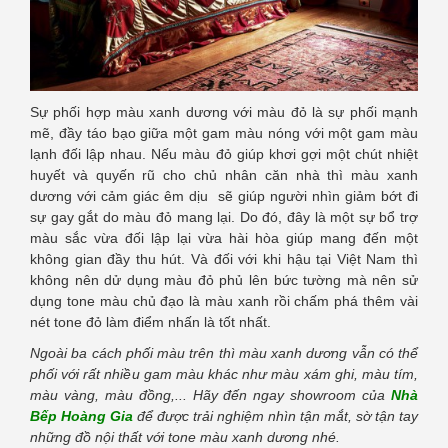
Sự phối hợp màu xanh dương với màu đỏ là sự phối mạnh
mẽ, đầy táo bạo giữa một gam màu nóng với một gam màu
lạnh đối lập nhau. Nếu màu đỏ giúp khơi gợi một chút nhiệt
huyết và quyến rũ cho chủ nhân căn nhà thì màu xanh
dương với cảm giác êm dịu sẽ giúp người nhìn giảm bớt đi
sự gay gắt do màu đỏ mang lại. Do đó, đây là một sự bổ trợ
màu sắc vừa đối lập lại vừa hài hòa giúp mang đến một
không gian đầy thu hút. Và đối với khi hậu tại Việt Nam thì
không nên dử dụng màu đỏ phủ lên bức tường mà nên sử
dụng tone màu chủ đạo là màu xanh rồi chấm phá thêm vài
nét tone đỏ làm điểm nhấn là tốt nhất.
Ngoài ba cách phối màu trên thì màu xanh dương vẫn có thể
phối với rất nhiều gam màu khác như màu xám ghi, màu tím,
màu vàng, màu đồng,... Hãy đến ngay showroom của
Nhà
Bếp Hoàng Gia
để được trải nghiệm nhìn tận mắt, sờ tận tay
những đồ nội thất với tone màu xanh dương nhé.