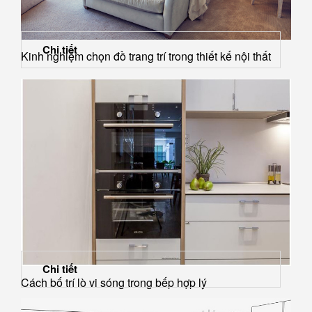
Chi tiết
Kinh nghiệm chọn đồ trang trí trong thiết kế nội thất
Chi tiết
Cách bố trí lò vi sóng trong bếp hợp lý