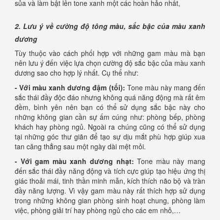
sủa và làm bật lên tone xanh một các hoàn hảo nhất,
2. Lưu ý về cường độ tông màu, sắc bậc của màu xanh
dương
Tùy thuộc vào cách phối hợp với những gam màu mà bạn
nên lưu ý đến việc lựa chọn cường độ sắc bậc của màu xanh
dương sao cho hợp lý nhất. Cụ thể như:
- Với màu xanh dương đậm (tối):
Tone màu này mang đến
sắc thái đầy độc đáo nhưng không quá năng động mà rất êm
đềm, bình yên nên bạn có thể sử dụng sắc bậc này cho
những không gian cần sự ấm cúng như: phòng bếp, phòng
khách hay phòng ngủ. Ngoài ra chúng cũng có thể sử dụng
tại những góc thư giãn để tạo sự dịu mắt phù hợp giúp xua
tan căng thẳng sau một ngày dài mệt mỏi.
- Với gam màu xanh dương nhạt:
Tone màu này mang
đến sắc thái đầy năng động và tích cực giúp tạo hiệu ứng thị
giác thoải mái, tinh thần minh mẫn, kích thích não bộ và tràn
đầy năng lượng. Vì vậy gam màu này rất thích hợp sử dụng
trong những không gian phòng sinh hoạt chung, phòng làm
việc, phòng giải trí hay phòng ngủ cho các em nhỏ,…