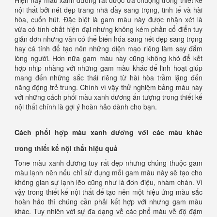
nội thất bởi nét đẹp trang nhã đầy sang trọng, tinh tế và hài
hòa, cuốn hút. Đặc biệt là gam màu này được nhận xét là
vừa có tính chất hiện đại nhưng không kém phần cổ điển tuy
giản đơn nhưng vẫn có thể biến hóa sang nét đẹp sang trọng
hay cá tính để tạo nên những diện mạo riêng làm say đắm
lòng người. Hơn nữa gam màu này cũng không khó để kết
hợp nhịp nhàng với những gam màu khác để linh hoạt giúp
mang đến những sắc thái riêng từ hài hòa trầm lặng đến
năng động trẻ trung. Chính vì vậy thử nghiệm bảng màu này
với những cách phối màu xanh dương ấn tượng trong thiết kế
nội thất chính là gợi ý hoàn hảo dành cho bạn.
Cách phối hợp màu xanh dương với các màu khác
trong thiết kế nội thất hiệu quả
Tone màu xanh dương tuy rất đẹp nhưng chúng thuộc gam
màu lạnh nên nếu chỉ sử dụng mỗi gam màu này sẽ tạo cho
không gian sự lạnh lẽo cũng như là đơn điệu, nhàm chán. Vì
vậy trong thiết kế nội thất để tạo nên một hiệu ứng màu sắc
hoàn hảo thì chúng cần phải kết hợp với nhưng gam màu
khác. Tuy nhiên với sự đa dạng về các phổ màu về độ đậm