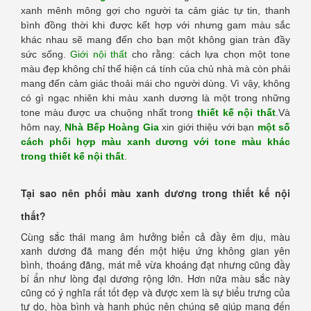
xanh mênh mông gợi cho người ta cảm giác tự tin, thanh
bình đồng thời khi được kết hợp với nhưng gam màu sắc
khác nhau sẽ mang đến cho bạn một không gian tràn đầy
sức sống.
Giới nội thất
cho rằng: cách lựa chọn một tone
màu đẹp không chỉ thể hiện cá tính của chủ nhà mà còn phải
mang đến cảm giác thoải mái cho người dùng. Vì vậy, không
có gì ngạc nhiên khi màu xanh dương là một trong những
tone màu được ưa chuộng nhất trong
thiết kế nội thất
.Và
hôm nay,
Nhà Bếp Hoàng Gia
xin giới thiệu với bạn
một số
cách phối hợp màu xanh dương với tone màu khác
trong thiết kế nội thất
.
Tại sao nên phối màu xanh dương trong thiết kế nội
thất?
Cùng sắc thái mang âm hưởng biển cả đầy êm dịu, màu
xanh dương đã mang đến một hiệu ứng không gian yên
bình, thoáng đãng, mát mẻ vừa khoáng đạt nhưng cũng đầy
bí ẩn như lòng đại dương rộng lớn. Hơn nữa màu sắc này
cũng có ý nghĩa rất tốt đẹp và được xem là sự biểu trưng của
tự do, hòa bình và hạnh phúc nên chúng sẽ giúp mang đến