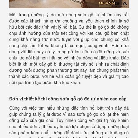
Một trong những lý do mà dòng sofa gỗ tự nhiên này rất
được các khách hàng ưa chuộng và yêu thích chính là sở
hữu bởi các đặc tính vật lý nổi bật. Cụ thể là gỗ gõ đỏ không
chịu ảnh hưởng của thời tiết cùng với kết cấu gỗ bền chặt
cùng khả năng trữ nước tuyệt vời giúp cho chúng có khả
năng chịu ẩm tốt và không bị co ngót, cong vênh. Hơn nữa
dòng vật liệu này có tỷ trọng gỗ lớn nên có độ cứng và sức
chịu lực nổi bật hơn hẳn so với nhiều dòng vật liệu khác. Đặc
biệt là khi một cây gỗ bị thương tật cây sẽ sinh ra chất dinh
dưỡng nuôi dưỡng phần thương tật này làm chúng phát triển
thành các bươu với hệ vân xoắn gỗ tuyệt đẹp và giá trị cao
nởi quá trình tạo bươu khá khó khăn.
Đơn vị thiết kế thi công sofa gỗ gõ đỏ tự nhiên cao cấp
Cùng với việc tìm hiểu những đặc tính nổi bật trên đây đã
giúp chúng ta lý giải được vì sao sofa gỗ gõ đỏ lại thể hiện
đẳng cấp của gia chủ. Tuy nhiên cùng với giá trị này khiến
cho nhiều đơn vị thiếu uy tín đã lựa chọn sử dụng những loại
sản phẩm kém chất lượng để đánh lừa những ai không có