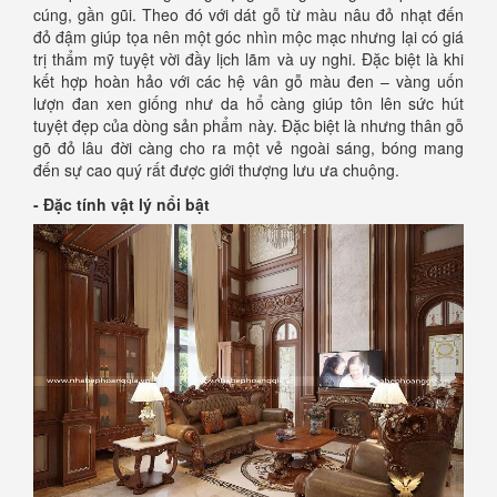
cúng, gần gũi. Theo đó với dát gỗ từ màu nâu đỏ nhạt đến
đỏ đậm giúp tọa nên một góc nhìn mộc mạc nhưng lại có giá
trị thẩm mỹ tuyệt vời đầy lịch lãm và uy nghi. Đặc biệt là khi
kết hợp hoàn hảo với các hệ vân gỗ màu đen – vàng uốn
lượn đan xen giống như da hổ càng giúp tôn lên sức hút
tuyệt đẹp của dòng sản phẩm này. Đặc biệt là nhưng thân gỗ
gõ đỏ lâu đời càng cho ra một vẻ ngoài sáng, bóng mang
đến sự cao quý rất được giới thượng lưu ưa chuộng.
- Đặc tính vật lý nổi bật