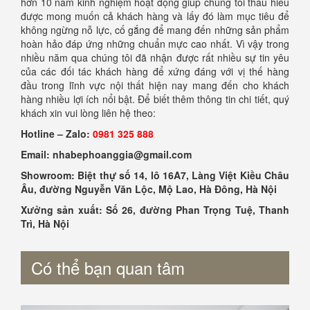
hơn 10 năm kinh nghiệm hoạt động giúp chúng tôi thấu hiểu
được mong muốn cả khách hàng và lấy đó làm mục tiêu để
không ngừng nỗ lực, cố gắng để mang đến những sản phẩm
hoàn hảo đáp ứng những chuẩn mực cao nhất. Vì vậy trong
nhiều năm qua chúng tôi đã nhận được rất nhiều sự tin yêu
của các đối tác khách hàng để xứng đáng với vị thế hàng
đầu trong lĩnh vực nội thất hiện nay mang đến cho khách
hàng nhiều lợi ích nổi bật. Để biết thêm thông tin chi tiết, quý
khách xin vui lòng liên hệ theo:
Hotline – Zalo:
0981 325 888
Email: nhabephoanggia@gmail.com
Showroom: Biệt thự số 14, lô 16A7, Làng Việt Kiều Châu
Âu, đường Nguyễn Văn Lộc, Mộ Lao, Hà Đông, Hà Nội
Xưởng sản xuất: Số 26, đường Phan Trọng Tuệ, Thanh
Trì, Hà Nội
Có thể bạn quan tâm