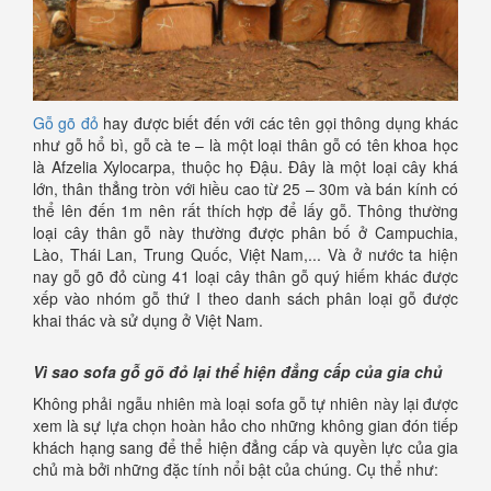
Gỗ gõ đỏ
hay được biết đến với các tên gọi thông dụng khác
như gỗ hổ bì, gỗ cà te – là một loại thân gỗ có tên khoa học
là Afzelia Xylocarpa, thuộc họ Đậu. Đây là một loại cây khá
lớn, thân thẳng tròn với hiều cao từ 25 – 30m và bán kính có
thể lên đến 1m nên rất thích hợp để lấy gỗ. Thông thường
loại cây thân gỗ này thường được phân bố ở Campuchia,
Lào, Thái Lan, Trung Quốc, Việt Nam,... Và ở nước ta hiện
nay gỗ gõ đỏ cùng 41 loại cây thân gỗ quý hiếm khác được
xếp vào nhóm gỗ thứ I theo danh sách phân loại gỗ được
khai thác và sử dụng ở Việt Nam.
Vì sao sofa gỗ gõ đỏ lại thể hiện đẳng cấp của gia chủ
Không phải ngẫu nhiên mà loại sofa gỗ tự nhiên này lại được
xem là sự lựa chọn hoàn hảo cho những không gian đón tiếp
khách hạng sang để thể hiện đẳng cấp và quyền lực của gia
chủ mà bởi những đặc tính nổi bật của chúng. Cụ thể như: