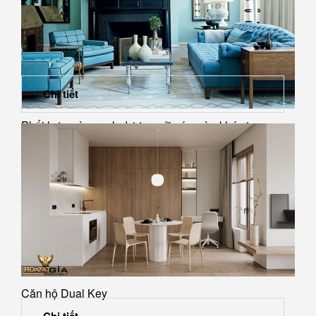
Chi tiết
Phối hợp màu xanh dương với các màu khác trong
thiết...
Căn hộ Dual Key
Chi tiết