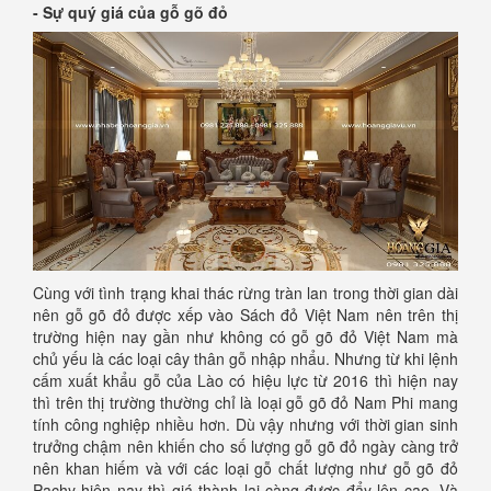
- Sự quý giá của gỗ gõ đỏ
Cùng với tình trạng khai thác rừng tràn lan trong thời gian dài
nên gỗ gõ đỏ được xếp vào Sách đỏ Việt Nam nên trên thị
trường hiện nay gần như không có gỗ gõ đỏ Việt Nam mà
chủ yếu là các loại cây thân gỗ nhập nhẩu. Nhưng từ khi lệnh
cấm xuất khẩu gỗ của Lào có hiệu lực từ 2016 thì hiện nay
thì trên thị trường thường chỉ là loại gỗ gõ đỏ Nam Phi mang
tính công nghiệp nhiều hơn. Dù vậy nhưng với thời gian sinh
trưởng chậm nên khiến cho số lượng gỗ gõ đỏ ngày càng trở
nên khan hiếm và với các loại gỗ chất lượng như gỗ gõ đỏ
Pachy hiện nay thì giá thành lại càng được đẩy lên cao. Và