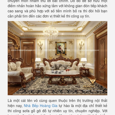
chuyên môn nhằm thu lời bất chính. Do đó để sở hữu một
điểm nhấn hoàn hảo xứng tầm với không gian đón tiếp khách
cao sang và phù hợp với số tiền mình bỏ ra thì đòi hỏi bạn
cần phải tìm đến các đơn vị thiết kế thi công uy tín.
Là một cái tên vô cùng quen thuộc trên thị trường nội thất
hiện nay,
Nhà Bếp Hoàng Gia
tự hào là một địa chỉ thiết kế
thi công sofa gỗ gõ đỏ tự nhiên uy tín, chuyên nghiệp. Với