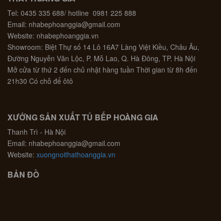
Tel: 0435 335 688/ hotline 0981 225 888
Email: nhabephoanggia@gmail.com
Website: nhabephoanggia.vn
Showroom: Biệt Thự số 14 Lô 16A7 Làng Việt Kiều, Châu Âu,
Đường Nguyễn Văn Lộc, P. Mỗ Lao, Q. Hà Đông, TP. Hà Nội
Mở cửa từ thứ 2 đến chủ nhật hàng tuần Thời gian từ 8h đến
21h30 Có chỗ để ôtô
XƯỞNG SẢN XUẤT TỦ BẾP HOÀNG GIA
Thanh Trì - Hà Nội
Email: nhabephoanggia@gmail.com
Website:
xuongnoithathoanggia.vn
BẢN ĐỒ