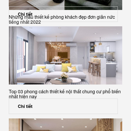
Chi tiết
Những mẫu thiết kế phòng khách đẹp đơn giản nức
tiếng nhất 2022
Top 03 phong cách thiết kế nội thất chung cư phổ biến
nhất hiện nay
Chi tiết