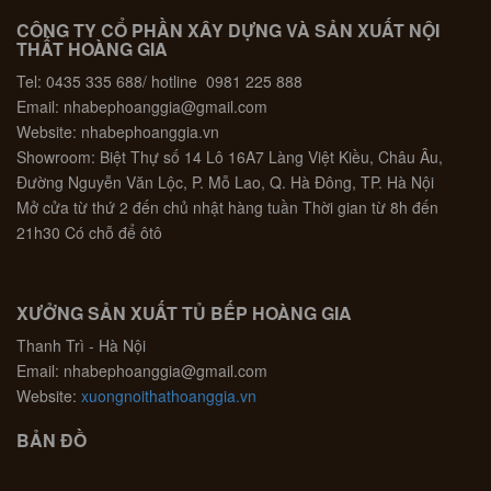
CÔNG TY CỔ PHẦN XÂY DỰNG VÀ SẢN XUẤT NỘI
THẤT HOÀNG GIA
Tel: 0435 335 688/ hotline 0981 225 888
Email: nhabephoanggia@gmail.com
Website: nhabephoanggia.vn
Showroom: Biệt Thự số 14 Lô 16A7 Làng Việt Kiều, Châu Âu,
Đường Nguyễn Văn Lộc, P. Mỗ Lao, Q. Hà Đông, TP. Hà Nội
Mở cửa từ thứ 2 đến chủ nhật hàng tuần Thời gian từ 8h đến
21h30 Có chỗ để ôtô
XƯỞNG SẢN XUẤT TỦ BẾP HOÀNG GIA
Thanh Trì - Hà Nội
Email: nhabephoanggia@gmail.com
Website:
xuongnoithathoanggia.vn
BẢN ĐỒ