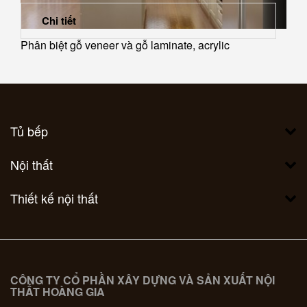
Chi tiết
Phân biệt gỗ veneer và gỗ laminate, acrylic
Tủ bếp
Nội thất
Thiết kế nội thất
CÔNG TY CỔ PHẦN XÂY DỰNG VÀ SẢN XUẤT NỘI
THẤT HOÀNG GIA