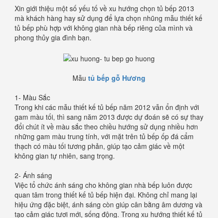
Xin giới thiệu một số yếu tố về xu hướng chọn tủ bếp 2013
mà khách hàng hay sử dụng để lựa chọn nhũng mẫu thiết kế
tủ bếp phù hợp với không gian nhà bếp riêng của mình và
phong thủy gia đình bạn.
Mẫu
tủ bếp gỗ Hương
1- Màu Sắc
Trong khi các mẫu thiết kế tủ bếp năm 2012 vẫn ổn định với
gam màu tối, thì sang năm 2013 được dự đoán sẽ có sự thay
đổi chút ít về màu sắc theo chiều hướng sử dụng nhiều hơn
những gam màu trung tính, với mặt trên tủ bếp ốp đá cẩm
thạch có màu tối tương phản, giúp tạo cảm giác về một
không gian tự nhiên, sang trọng.
2- Ánh sáng
Việc tổ chức ánh sáng cho không gian nhà bếp luôn được
quan tâm trong thiết kế tủ bếp hiện đại. Không chỉ mang lại
hiệu ứng đặc biệt, ánh sáng còn giúp cân bằng âm dương và
tạo cảm giác tươi mới, sống động. Trong xu hướng thiết kế tủ