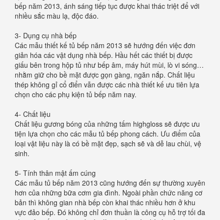
bếp năm 2013, ánh sáng tiếp tục được khai thác triệt để với
nhiều sắc màu lạ, độc đáo.
3- Dụng cụ nhà bếp
Các mẫu thiết kế tủ bếp năm 2013 sẽ hướng đến việc đơn
giản hóa các vật dụng nhà bếp. Hầu hết các thiết bị được
giấu bên trong hộp tủ như bếp âm, máy hút mùi, lò vi sóng…
nhằm giữ cho bề mặt được gọn gàng, ngăn nắp. Chất liệu
thép không gỉ cổ điển vẫn được các nhà thiết kế ưu tiên lựa
chọn cho các phụ kiện tủ bếp năm nay.
4- Chất liệu
Chất liệu gương bóng của những tấm highgloss sẽ được ưu
tiện lựa chọn cho các mẫu tủ bếp phong cách. Ưu điểm của
loại vật liệu này là có bề mặt đẹp, sạch sẽ và dễ lau chùi, vệ
sinh.
5- Tính thân mật ấm cúng
Các mẫu tủ bếp năm 2013 cũng hướng đến sự thường xuyên
hơn của những bữa cơm gia đình. Ngoài phần chức năng cơ
bản thì không gian nhà bếp còn khai thác nhiều hơn ở khu
vực đảo bếp. Đó không chỉ đơn thuần là công cụ hỗ trợ tối đa