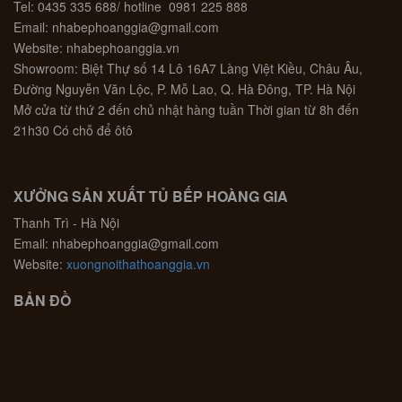
Tel: 0435 335 688/ hotline 0981 225 888
Email: nhabephoanggia@gmail.com
Website: nhabephoanggia.vn
Showroom: Biệt Thự số 14 Lô 16A7 Làng Việt Kiều, Châu Âu,
Đường Nguyễn Văn Lộc, P. Mỗ Lao, Q. Hà Đông, TP. Hà Nội
Mở cửa từ thứ 2 đến chủ nhật hàng tuần Thời gian từ 8h đến
21h30 Có chỗ để ôtô
XƯỞNG SẢN XUẤT TỦ BẾP HOÀNG GIA
Thanh Trì - Hà Nội
Email: nhabephoanggia@gmail.com
Website:
xuongnoithathoanggia.vn
BẢN ĐỒ