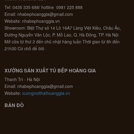
Tel: 0435 335 688/ hotline 0981 225 888
Email: nhabephoanggia@gmail.com
Website: nhabephoanggia.vn
Showroom: Biệt Thự số 14 Lô 16A7 Làng Việt Kiều, Châu Âu,
Đường Nguyễn Văn Lộc, P. Mỗ Lao, Q. Hà Đông, TP. Hà Nội
Mở cửa từ thứ 2 đến chủ nhật hàng tuần Thời gian từ 8h đến
21h30 Có chỗ để ôtô
XƯỞNG SẢN XUẤT TỦ BẾP HOÀNG GIA
Thanh Trì - Hà Nội
Email: nhabephoanggia@gmail.com
Website:
xuongnoithathoanggia.vn
BẢN ĐỒ