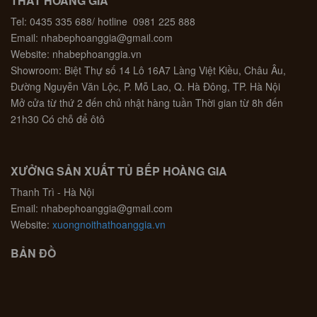
THẤT HOÀNG GIA
Tel: 0435 335 688/ hotline 0981 225 888
Email: nhabephoanggia@gmail.com
Website: nhabephoanggia.vn
Showroom: Biệt Thự số 14 Lô 16A7 Làng Việt Kiều, Châu Âu,
Đường Nguyễn Văn Lộc, P. Mỗ Lao, Q. Hà Đông, TP. Hà Nội
Mở cửa từ thứ 2 đến chủ nhật hàng tuần Thời gian từ 8h đến
21h30 Có chỗ để ôtô
XƯỞNG SẢN XUẤT TỦ BẾP HOÀNG GIA
Thanh Trì - Hà Nội
Email: nhabephoanggia@gmail.com
Website:
xuongnoithathoanggia.vn
BẢN ĐỒ