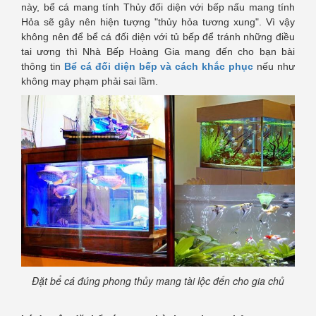
này, bể cá mang tính Thủy đối diện với bếp nấu mang tính
Hỏa sẽ gây nên hiện tượng "thủy hỏa tương xung". Vì vậy
không nên để bể cá đối diện với tủ bếp để tránh những điều
tai ương thì Nhà Bếp Hoàng Gia mang đến cho bạn bài
thông tin
Bể cá đối diện bếp và cách khắc phục
nếu như
không may phạm phải sai lầm.
Đặt bể cá đúng phong thủy mang tài lộc đến cho gia chủ