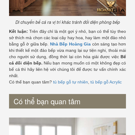
Di chuyển bể cá ra vị trí khác tránh đối diện phòng bếp
Kết luận:
Trên đây chỉ là một gợi ý nhỏ, bạn có thể tùy theo
sở thích mà chọn các loại cây hay hoa, hay làm một đảo nhỏ
bằng gỗ ở giữa bếp.
Nhà Bếp Hoàng Gia
còn sáng tạo hơn
khi thiết kế một đảo bếp vừa mang lại sự tiện nghi, thoải mái
cho người sử dụng, đồng thời lại còn hóa giải được việc
Bể
cá đối diện bếp.
Nếu bạn mong muốn có một không đẹp có
bể cá thì hãy liên hệ với chúng tôi để được tư vấn chính xác
nhất.
Có thể bạn quan tâm?
tủ bếp gỗ tự nhiên
,
tủ bếp gỗ Acrylic
Có thể bạn quan tâm