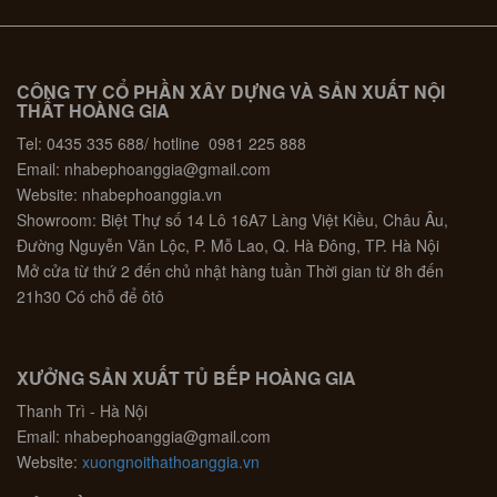
CÔNG TY CỔ PHẦN XÂY DỰNG VÀ SẢN XUẤT NỘI
THẤT HOÀNG GIA
Tel: 0435 335 688/ hotline 0981 225 888
Email: nhabephoanggia@gmail.com
Website: nhabephoanggia.vn
Showroom: Biệt Thự số 14 Lô 16A7 Làng Việt Kiều, Châu Âu,
Đường Nguyễn Văn Lộc, P. Mỗ Lao, Q. Hà Đông, TP. Hà Nội
Mở cửa từ thứ 2 đến chủ nhật hàng tuần Thời gian từ 8h đến
21h30 Có chỗ để ôtô
XƯỞNG SẢN XUẤT TỦ BẾP HOÀNG GIA
Thanh Trì - Hà Nội
Email: nhabephoanggia@gmail.com
Website:
xuongnoithathoanggia.vn