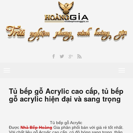
Toggle
Toggl
navigation
naviga
Tủ bếp gỗ Acrylic cao cấp, tủ bếp
gỗ acrylic hiện đại và sang trọng
Tủ bếp gỗ Acrylic
Được
Nhà Bếp Hoàng
Gia phân phối bán với giá rẻ tốt nhất.
Với chất liệu gỗ Acrylic cao cấp, có độ bóng sang trọng, thân