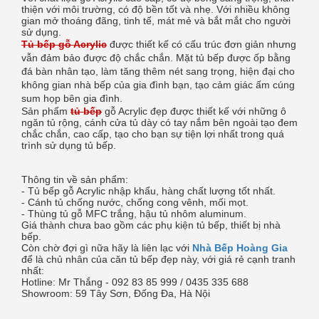
thiện với môi trường, có độ bền tốt và nhẹ. Với nhiều không
gian mở thoáng đãng, tinh tế, mát mẻ và bắt mắt cho người
sử dụng.
Tủ bếp gỗ Acrylic
được thiết kế có cấu trúc đơn giản nhưng
vẫn đảm bảo được độ chắc chắn. Mặt tủ bếp được ốp bằng
đá bàn nhân tạo, làm tăng thêm nét sang trọng, hiện đại cho
không gian nhà bếp của gia đình bạn, tạo cảm giác ấm cúng
sum họp bên gia đình.
Sản phẩm
tủ bếp
gỗ Acrylic đẹp được thiết kế với những ô
ngăn tủ rộng, cánh cửa tủ dày có tay nắm bên ngoài tạo đem
chắc chắn, cao cấp, tạo cho bạn sự tiện lợi nhất trong quá
trình sử dụng tủ bếp.
Thông tin về sản phẩm:
- Tủ bếp gỗ Acrylic nhập khẩu, hàng chất lượng tốt nhất.
- Cánh tủ chống nước, chống cong vênh, mối mọt.
- Thùng tủ gỗ MFC trắng, hậu tủ nhôm aluminum.
Giá thành chưa bao gồm các phụ kiện tủ bếp, thiết bị nhà
bếp.
Còn chờ đợi gì nữa hãy là liên lạc với
Nhà Bếp Hoàng Gia
để là chủ nhân của căn tủ bếp đẹp này, với giá rẻ cạnh tranh
nhất:
Hotline: Mr Thắng - 092 83 85 999 / 0435 335 688
Showroom: 59 Tây Sơn, Đống Đa, Hà Nội