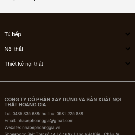
Tủ bếp
Nội thất
Thiết kế nội thất
CÔNG TY CỔ PHẦN XÂY DỰNG VÀ SẢN XUẤT NỘI
THẤT HOÀNG GIA
Tel: 0435 335 688/ hotline 0981 225 888
Email: nhabephoanggia@gmail.com
Website: nhabephoanggia.vn
Showroom: Biệt Thự số 14 Lô 16A7 Làng Việt Kiều, Châu Âu,