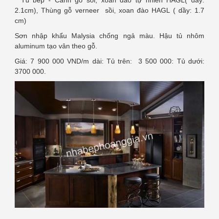
* Tủ bếp - Cánh gỗ sồi, xoan đào tự nhiên HAGL( dầy:
2.1cm), Thùng gỗ verneer sồi, xoan đào HAGL ( dầy: 1.7
cm)
Sơn nhập khẩu Malysia chống ngả màu. Hậu tủ nhôm
aluminum tạo vân theo gỗ.
Giá: 7 900 000 VND/m dài: Tủ trên: 3 500 000: Tủ dưới:
3700 000.