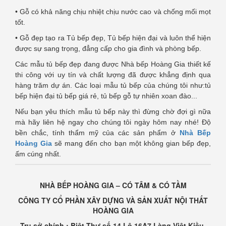
• Gỗ có khả năng chịu nhiệt chịu nước cao và chống mối mọt
tốt.
• Gỗ đẹp tạo ra Tủ bếp đẹp, Tủ bếp hiện đại và luôn thể hiện
được sự sang trọng, đẳng cấp cho gia đình và phòng bếp.
Các mẫu tủ bếp đẹp đang được Nhà bếp Hoàng Gia thiết kế
thi công với uy tín và chất lượng đã được khẳng định qua
hàng trăm dự án. Các loại mẫu tủ bếp của chúng tôi như:tủ
bếp hiện đại tủ bếp giá rẻ, tủ bếp gỗ tự nhiên xoan đào...
Nếu bạn yêu thích mẫu tủ bếp này thì đừng chờ đợi gì nữa
mà hãy liên hệ ngay cho chúng tôi ngày hôm nay nhé! Độ
bền chắc, tính thẩm mỹ của các sản phẩm ở
Nhà Bếp
Hoàng Gia
sẽ mang đến cho bạn một không gian bếp đẹp,
ấm cúng nhất.
NHÀ BẾP HOÀNG GIA – CÓ TÂM & CÓ TẦM
CÔNG TY CỔ PHẦN XÂY DỰNG VÀ SẢN XUẤT NỘI THẤT
HOÀNG GIA
Trụ sở chính : Biệt Thự số 14 Lô 16A7 Làng Việt Kiều,