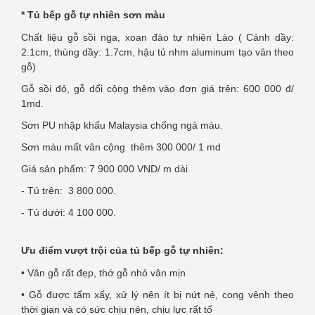
* Tủ bếp gỗ tự nhiên sơn màu
Chất liệu gỗ sồi nga, xoan đào tự nhiên Lào ( Cánh dầy:
2.1cm, thùng dầy: 1.7cm, hậu tủ nhm aluminum tạo vân theo
gỗ)
Gỗ sồi đỏ, gỗ dổi cộng thêm vào đơn giá trên: 600 000 đ/
1md.
Sơn PU nhập khẩu Malaysia chống ngả màu.
Sơn màu mất vân cộng thêm 300 000/ 1 md
Giá sản phẩm: 7 900 000 VND/ m dài
- Tủ trên: 3 800 000.
- Tủ dưới: 4 100 000.
Ưu điểm vượt trội của tủ bếp gỗ tự nhiên:
• Vân gỗ rất đẹp, thớ gỗ nhỏ vân mịn
• Gỗ được tẩm xấy, xử lý nên ít bị nứt nẻ, cong vênh theo
thời gian và có sức chịu nén, chịu lực rất tố