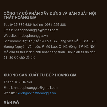
CÔNG TY CỔ PHẦN XÂY DỰNG VÀ SẢN XUẤT NỘI
THẤT HOÀNG GIA
Tel: 0435 335 688/ hotline 0981 225 888
Email: nhabephoanggia@gmail.com
Website: nhabephoanggia.vn
Showroom: Biệt Thự số 14 Lô 16A7 Làng Việt Kiều, Châu Âu,
Đường Nguyễn Văn Lộc, P. Mỗ Lao, Q. Hà Đông, TP. Hà Nội
Mở cửa từ thứ 2 đến chủ nhật hàng tuần Thời gian từ 8h đến
21h30 Có chỗ để ôtô
XƯỞNG SẢN XUẤT TỦ BẾP HOÀNG GIA
Thanh Trì - Hà Nội
Email: nhabephoanggia@gmail.com
Website:
xuongnoithathoanggia.vn
BẢN ĐỒ