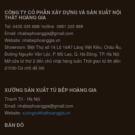
CÔNG TY CỔ PHẦN XÂY DỰNG VÀ SẢN XUẤT NỘI
THẤT HOÀNG GIA
Tel: 0435 335 688/ hotline 0981 225 888
Email: nhabephoanggia@gmail.com
Website: nhabephoanggia.vn
Showroom: Biệt Thự số 14 Lô 16A7 Làng Việt Kiều, Châu Âu,
Đường Nguyễn Văn Lộc, P. Mỗ Lao, Q. Hà Đông, TP. Hà Nội
Mở cửa từ thứ 2 đến chủ nhật hàng tuần Thời gian từ 8h đến
21h30 Có chỗ để ôtô
XƯỞNG SẢN XUẤT TỦ BẾP HOÀNG GIA
Thanh Trì - Hà Nội
Email: nhabephoanggia@gmail.com
Website:
xuongnoithathoanggia.vn
BẢN ĐỒ