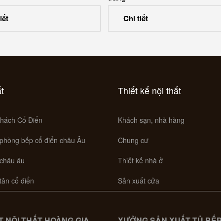
iết
Chi tiết
ất
Thiết kế nội thất
hách Cổ Điển
Khách sạn, nhà hàng
 phòng bếp cổ điển châu Âu
Chung cư
 châu âu
Thiết kế nhà ở
 tân cổ điển
Sản xuất cửa
 NỘI THẤT HOÀNG GIA
XƯỞNG SẢN XUẤT TỦ BẾ