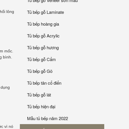
Tủ bếp gỗ Veneer sơn mầu
Tủ bếp gỗ Laminate
hổi lông
Tủ bếp hoàng gia
Tủ bếp gỗ Acrylic
Tủ bếp gỗ hương
ấm mốc.
g bình.
Tủ bếp gỗ Cẩm
Tủ bếp gỗ Gõ
Tủ bếp tân cổ điển
ử dụng
Tủ bếp gỗ lát
Tủ bếp hiện đại
Mẫu tủ bếp năm 2022
c vì nó