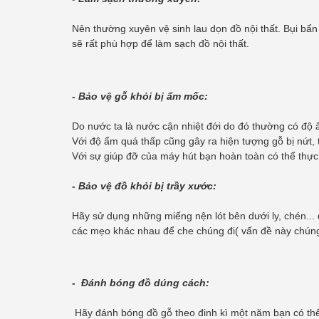
Nên thường xuyên vệ sinh lau dọn đồ nội thất. Bụi bẩn
sẽ rất phù hợp để làm sạch đồ nội thất.
- Bảo vệ gỗ khỏi bị ẩm mốc:
Do nước ta là nước cận nhiệt đới do đó thường có độ
Với độ ẩm quá thấp cũng gây ra hiện tượng gỗ bị nứt,
Với sự giúp đỡ của máy hút bạn hoàn toàn có thể thực
- Bảo vệ đồ khỏi bị trầy xước:
Hãy sử dụng những miếng nện lót bên dưới ly, chén...
các mẹo khác nhau để che chúng đi( vấn đề này chúng
- Đánh bóng đồ dúng cách:
Hãy đánh bóng đồ gỗ theo đinh kì một năm bạn có thể