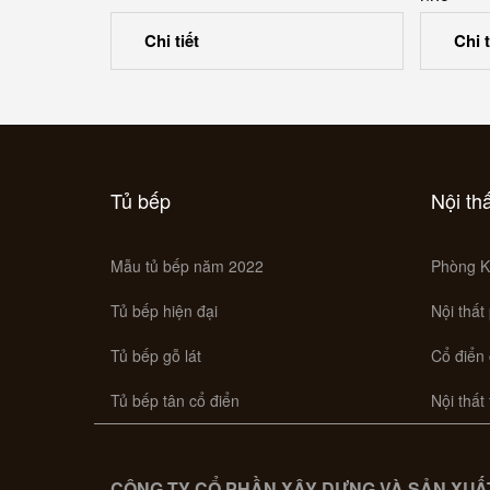
Chi tiết
Chi t
Tủ bếp
Nội th
Mẫu tủ bếp năm 2022
Phòng K
Tủ bếp hiện đại
Nội thất
Tủ bếp gỗ lát
Cổ điển
Tủ bếp tân cổ điển
Nội thất
CÔNG TY CỔ PHẦN XÂY DỰNG VÀ SẢN XUẤT