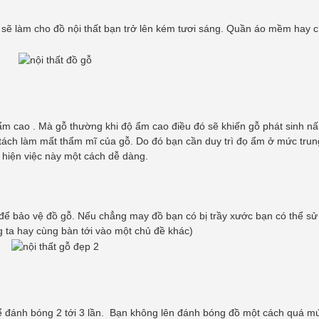
 sẽ làm cho đồ nội thất bạn trở lên kém tươi sáng. Quần áo mềm hay c
 ẩm cao . Mà gỗ thường khi độ ẩm cao điều đó sẽ khiến gỗ phát sinh n
 tách làm mất thẩm mĩ của gỗ. Do đó bạn cần duy trì đọ ẩm ở mức trun
 hiện việc này một cách dễ dàng.
 để bảo vệ đồ gỗ. Nếu chẳng may đồ bạn có bị trầy xước bạn có thể s
 ta hay cùng bàn tới vào một chủ đề khác)
 đánh bóng 2 tới 3 lần. Bạn không lên đánh bóng đồ một cách quá mứ