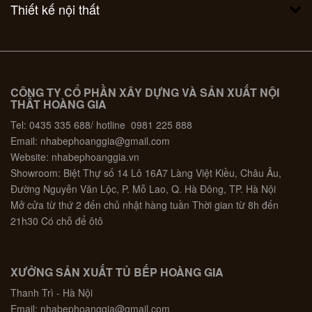
Thiết kế nội thất
CÔNG TY CỔ PHẦN XÂY DỰNG VÀ SẢN XUẤT NỘI
THẤT HOÀNG GIA
Tel: 0435 335 688/ hotline 0981 225 888
Email: nhabephoanggia@gmail.com
Website: nhabephoanggia.vn
Showroom: Biệt Thự số 14 Lô 16A7 Làng Việt Kiều, Châu Âu,
Đường Nguyễn Văn Lộc, P. Mỗ Lao, Q. Hà Đông, TP. Hà Nội
Mở cửa từ thứ 2 đến chủ nhật hàng tuần Thời gian từ 8h đến
21h30 Có chỗ để ôtô
XƯỞNG SẢN XUẤT TỦ BẾP HOÀNG GIA
Thanh Trì - Hà Nội
Email: nhabephoanggia@gmail.com