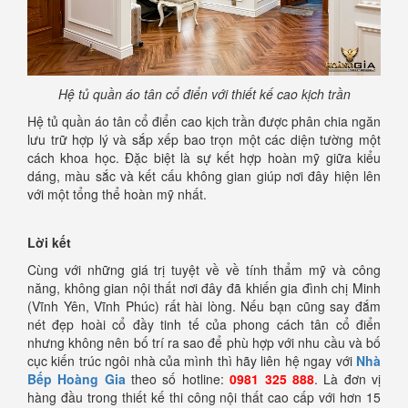
Hệ tủ quần áo tân cổ điển với thiết kế cao kịch trần
Hệ tủ quần áo tân cổ điển cao kịch trần được phân chia ngăn
lưu trữ hợp lý và sắp xếp bao trọn một các diện tường một
cách khoa học. Đặc biệt là sự kết hợp hoàn mỹ giữa kiểu
dáng, màu sắc và kết cấu không gian giúp nơi đây hiện lên
với một tổng thể hoàn mỹ nhất.
Lời kết
Cùng với những giá trị tuyệt về về tính thẩm mỹ và công
năng, không gian nội thất nơi đây đã khiến gia đình chị Minh
(Vĩnh Yên, Vĩnh Phúc) rất hài lòng. Nếu bạn cũng say đắm
nét đẹp hoài cổ đầy tinh tế của phong cách tân cổ điển
nhưng không nên bố trí ra sao để phù hợp với nhu cầu và bố
cục kiến trúc ngôi nhà của mình thì hãy liên hệ ngay với
Nhà
Bếp Hoàng Gia
theo số hotline:
0981 325 888
. Là đơn vị
hàng đầu trong thiết kế thi công nội thất cao cấp với hơn 15