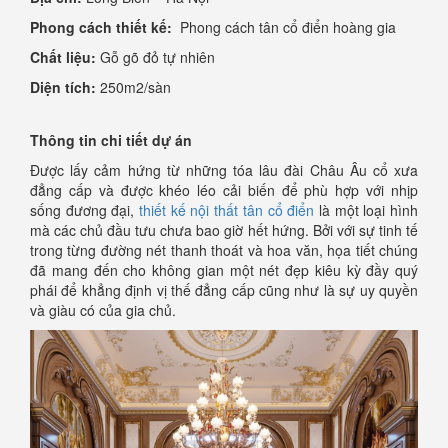
Phong cách thiết kế:
Phong cách tân cổ điển hoàng gia
Chất liệu:
Gỗ gõ đỏ tự nhiên
Diện tích:
250m2/sàn
Thông tin chi tiết dự án
Được lấy cảm hứng từ những tóa lâu đài Châu Âu cổ xưa
đẳng cấp và được khéo léo cải biến để phù hợp với nhịp
sống đương đại,
thiết kế nội thất tân cổ điển
là một loại hình
mà các chủ đầu tưu chưa bao giờ hết hứng. Bởi với sự tinh tế
trong từng đường nét thanh thoát và hoa văn, họa tiết chúng
đã mang đến cho không gian một nét đẹp kiêu kỳ đầy quý
phái để khẳng định vị thế đẳng cấp cũng như là sự uy quyền
và giàu có của gia chủ.