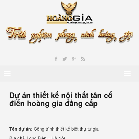
Toggle
Toggl
navigation
naviga
Dự án thiết kế nội thất tân cổ
điển hoàng gia đẳng cấp
Tên dự án:
Công trình thiết kế biệt thự tư gia
Địa chỉ:
Long Biên – Hà Nội