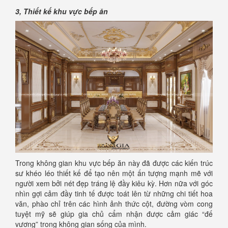
3, Thiết kế khu vực bếp ăn
Trong không gian khu vực bếp ăn này đã được các kiến trúc
sư khéo léo thiết kế để tạo nên một ấn tượng mạnh mẽ với
người xem bởi nét đẹp tráng lệ đầy kiêu kỳ. Hơn nữa với góc
nhìn gợi cảm đầy tinh tế được toát lên từ những chi tiết hoa
văn, phào chỉ trên các hình ảnh thức cột, đường vòm cong
tuyệt mỹ sẽ giúp gia chủ cẩm nhận được cảm giác “đế
vương” trong không gian sống của mình.