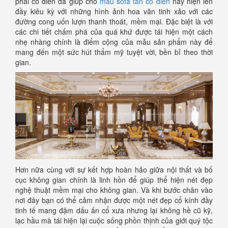
phái cổ điển đã giúp cho
mẫu sofa tân cổ điển
này hiện lên
đầy kiêu kỳ với những hình ảnh hoa văn tinh xảo với các
đường cong uốn lượn thanh thoát, mềm mại. Đặc biệt là với
các chi tiết chấm phá của quá khứ được tái hiện một cách
nhẹ nhàng chính là điểm cộng của mẫu sản phẩm này để
mang đến một sức hút thẩm mỹ tuyệt vời, bền bỉ theo thời
gian.
Hơn nữa cùng với sự kết hợp hoàn hảo giữa nội thất và bố
cục không gian chính là linh hồn để giúp thể hiện nét đẹp
nghệ thuật mềm mại cho không gian. Và khi bước chân vào
nơi đây bạn có thể cảm nhận được một nét đẹp cổ kính đầy
tinh tế mang đậm dấu ấn cổ xưa nhưng lại không hề cũ kỹ,
lạc hầu mà tái hiện lại cuộc sống phồn thịnh của giới quý tộc