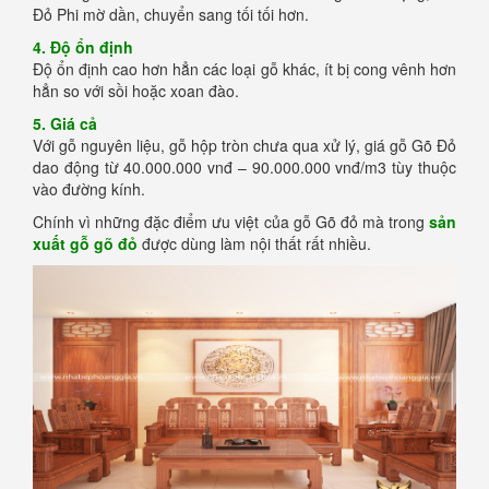
Đỏ Phi mờ dần, chuyển sang tối tối hơn.
4. Độ ổn định
Độ ổn định cao hơn hẳn các loại gỗ khác, ít bị cong vênh hơn
hẳn so với sồi hoặc xoan đào.
5. Giá cả
Với gỗ nguyên liệu, gỗ hộp tròn chưa qua xử lý, giá gỗ Gõ Đỏ
dao động từ 40.000.000 vnđ – 90.000.000 vnđ/m3 tùy thuộc
vào đường kính.
Chính vì những đặc điểm ưu việt của gỗ Gõ đỏ mà trong
sản
xuất gỗ gõ đỏ
được dùng làm nội thất rất nhiều.