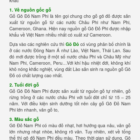
khác
1. Về nguồn gốc gỗ
Gỗ Gõ Đỏ Nam Phi là tên gọi chung cho gỗ gõ đỏ được sản
xuất từ nguồn gỗ từ các nước Châu Phi như Nam Phi,
Cameroon, Ghana. Hiện nay nguồn gỗ Gõ Đỏ Phi được nhập
khẩu về Việt Nam nhiều nhất có xuất xứ Cameroon.
Dựa vào các nghiên cứu thì
Gõ Đỏ
có vùng phân bố chính là
ở các nước Đông Nam Á như Lào, Việt Nam, Thái Lan. Sau
đó mới được trồng ở một số nước châu Phi và Châu Mỹ như
Nam Phi, Cameroon, Peru…Với khí hậu nhiệt đới, không khí
khô nóng khắc nghiệt, vùng đất Lào sản sinh ra nguồn gỗ Gõ
Đỏ có chất lượng cao nhất.
2. Tuổi đời gỗ
Gỗ Gõ Đỏ Nam Phi được sản xuất từ nguồn gỗ tự nhiên, gỗ
rừng trồng ở các nước châu Phi với tuổi đời chỉ từ 15 – 25
năm. Với điều kiện sinh dưỡng tốt nên cây gỗ Gõ Đỏ Nam
Phi lớn nhanh, vân gỗ to,
3. Màu sắc gỗ
Gõ Đỏ Nam Phi có màu đỏ nhạt, hơi hướng qua nâu, vân gỗ
lớn nhưng nhạt nhòe, không rõ vân. Tuy nhiên, xét về tổng
thể thì gõ đỏ Nam Phi đều màu. Theo thời gian sử dụng, Gõ