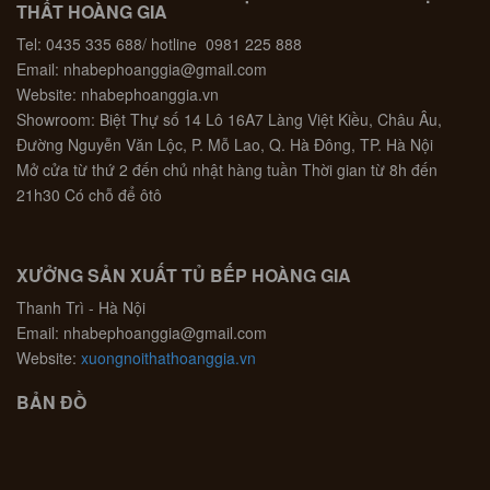
THẤT HOÀNG GIA
Tel: 0435 335 688/ hotline 0981 225 888
Email: nhabephoanggia@gmail.com
Website: nhabephoanggia.vn
Showroom: Biệt Thự số 14 Lô 16A7 Làng Việt Kiều, Châu Âu,
Đường Nguyễn Văn Lộc, P. Mỗ Lao, Q. Hà Đông, TP. Hà Nội
Mở cửa từ thứ 2 đến chủ nhật hàng tuần Thời gian từ 8h đến
21h30 Có chỗ để ôtô
XƯỞNG SẢN XUẤT TỦ BẾP HOÀNG GIA
Thanh Trì - Hà Nội
Email: nhabephoanggia@gmail.com
Website:
xuongnoithathoanggia.vn
BẢN ĐỒ