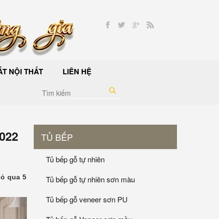
T NỘI THẤT
LIÊN HỆ
022
TỦ BẾP
Tủ bếp gỗ tự nhiên
ỏ qua 5
Tủ bếp gỗ tự nhiên sơn màu
Tủ bếp gỗ veneer sơn PU