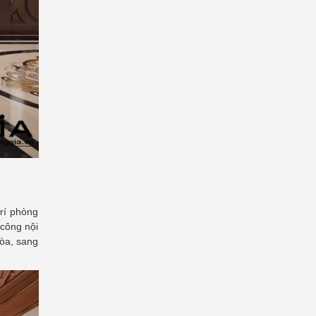
rí phòng
 công nội
hòa, sang