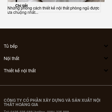
Chi tiết
Những phong cách thiết kế nội thất phòng ngủ được
ưa chuộng nhất...
Tủ bếp
Nội thất
Thiết kế nội thất
CÔNG TY CỔ PHẦN XÂY DỰNG VÀ SẢN XUẤT NỘI
THẤT HOÀNG GIA
Tel: 0435 335 688/ hotline 0981 225 888