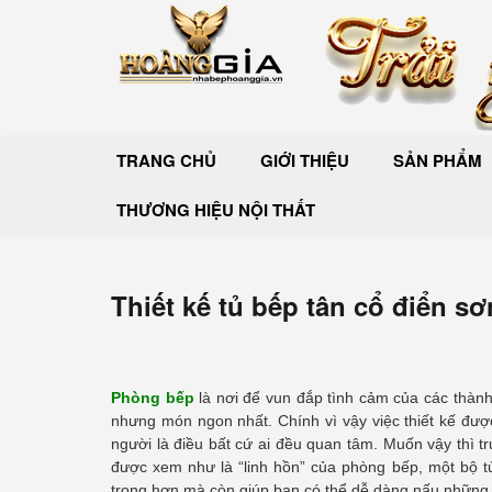
TRANG CHỦ
GIỚI THIỆU
SẢN PHẨM
THƯƠNG HIỆU NỘI THẤT
Thiết kế tủ bếp tân cổ điển s
Phòng bếp
là nơi để vun đắp tình cảm của các thành
nhưng món ngon nhất. Chính vì vậy việc thiết kế đượ
người là điều bất cứ ai đều quan tâm. Muốn vậy thì 
được xem như là “linh hồn” của phòng bếp, một bộ tủ
trọng hơn mà còn giúp bạn có thể dễ dàng nấu những