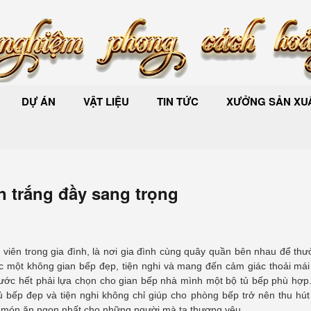
DỰ ÁN
VẬT LIỆU
TIN TỨC
XƯỞNG SẢN XUẤ
ơn trắng đầy sang trọng
 viên trong gia đình, là nơi gia đình cùng quây quần bên nhau để th
c một không gian bếp đẹp, tiện nghi và mang đến cảm giác thoải mái
trước hết phải lựa chọn cho gian bếp nhà mình một bộ tủ bếp phù hợp
 bếp đẹp và tiện nghi không chỉ giúp cho phòng bếp trở nên thu hút
 món ăn ngon nhất cho những người mà ta thương yêu.