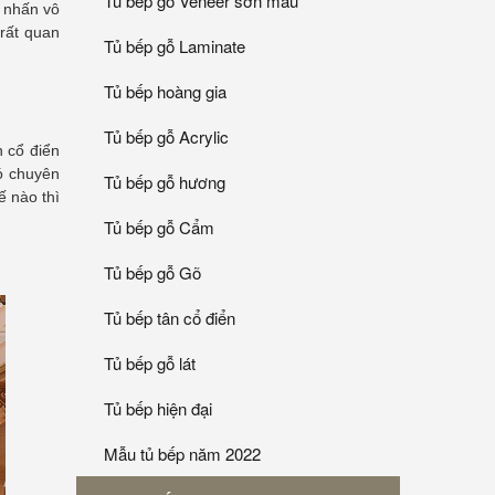
Tủ bếp gỗ Veneer sơn mầu
m nhấn vô
rất quan
Tủ bếp gỗ Laminate
Tủ bếp hoàng gia
Tủ bếp gỗ Acrylic
n cổ điển
ó chuyên
Tủ bếp gỗ hương
ế nào thì
Tủ bếp gỗ Cẩm
Tủ bếp gỗ Gõ
Tủ bếp tân cổ điển
Tủ bếp gỗ lát
Tủ bếp hiện đại
Mẫu tủ bếp năm 2022