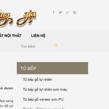
T NỘI THẤT
LIÊN HỆ
TỦ BẾP
Tủ bếp gỗ tự nhiên
 có được
Tủ bếp gỗ tự nhiên sơn màu
Tủ bếp gỗ veneer sơn PU
 đẹp sang
iên để sở