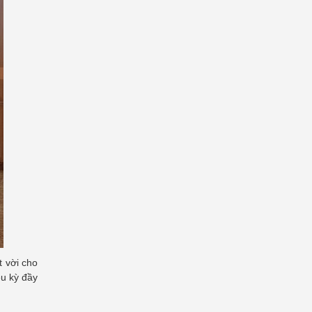
t vời cho
êu kỳ đầy