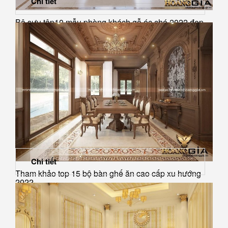
Chi tiết
Bộ sưu tập10 mẫu phòng khách gỗ óc chó 2022 đẹp
Chi tiết
Tham khảo top 15 bộ bàn ghế ăn cao cấp xu hướng
2022