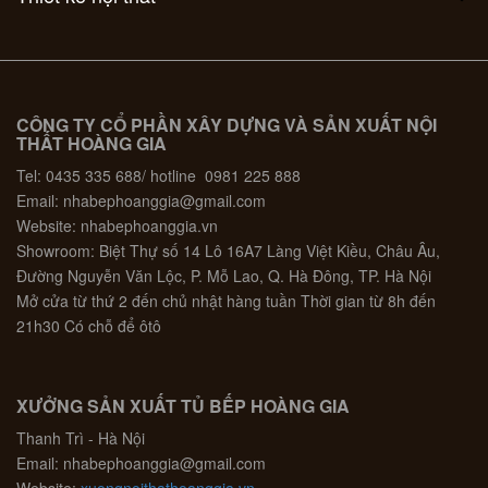
CÔNG TY CỔ PHẦN XÂY DỰNG VÀ SẢN XUẤT NỘI
THẤT HOÀNG GIA
Tel: 0435 335 688/ hotline 0981 225 888
Email: nhabephoanggia@gmail.com
Website: nhabephoanggia.vn
Showroom: Biệt Thự số 14 Lô 16A7 Làng Việt Kiều, Châu Âu,
Đường Nguyễn Văn Lộc, P. Mỗ Lao, Q. Hà Đông, TP. Hà Nội
Mở cửa từ thứ 2 đến chủ nhật hàng tuần Thời gian từ 8h đến
21h30 Có chỗ để ôtô
XƯỞNG SẢN XUẤT TỦ BẾP HOÀNG GIA
Thanh Trì - Hà Nội
Email: nhabephoanggia@gmail.com
Website:
xuongnoithathoanggia.vn