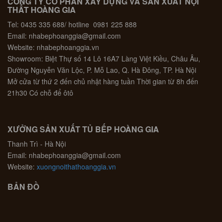
CÔNG TY CỔ PHẦN XÂY DỰNG VÀ SẢN XUẤT NỘI
THẤT HOÀNG GIA
Tel: 0435 335 688/ hotline 0981 225 888
Email: nhabephoanggia@gmail.com
Website: nhabephoanggia.vn
Showroom: Biệt Thự số 14 Lô 16A7 Làng Việt Kiều, Châu Âu,
Đường Nguyễn Văn Lộc, P. Mỗ Lao, Q. Hà Đông, TP. Hà Nội
Mở cửa từ thứ 2 đến chủ nhật hàng tuần Thời gian từ 8h đến
21h30 Có chỗ để ôtô
XƯỞNG SẢN XUẤT TỦ BẾP HOÀNG GIA
Thanh Trì - Hà Nội
Email: nhabephoanggia@gmail.com
Website:
xuongnoithathoanggia.vn
BẢN ĐỒ