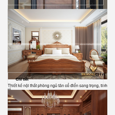
Bộ sưu tập mẫu cửa chính bằng gỗ đẹp 2022 thu hút
nhất
Chi tiết
Thiết kế nội thất phòng ngủ tân cổ điển sang trọng, tinh
tế