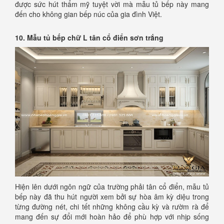
được sức hút thẩm mỹ tuyệt vời mà mẫu tủ bếp này mang
đến cho không gian bếp núc của gia đình Việt.
10. Mẫu tủ bếp chữ L tân cổ điển sơn trắng
Hiện lên dưới ngôn ngữ của trường phải tân cổ điển, mẫu tủ
bếp này đã thu hút người xem bởi sự hòa âm kỳ diệu trong
từng đường nét, chi tết những không cầu kỳ và rườm rà để
mang đến sự đổi mới hoàn hảo để phù hợp với nhịp sống