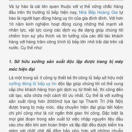
Và tự hào là cái tên quen thuộc với vị thế vững chắc hàng
đầu trên thị trường tủ bếp hiện nay,
Nhà Bếp Hoàng Gia
tự
hào là người bạn đồng hàng uy tín của gia đình đình. Với hơn
10 năm kinh nghiệm hoạt động cùng những thế mạnh về
nhân lực, vật lực cùng các dịch vụ đa dạng giúp chúng tôi
chiếm trọn sự yêu thích và tin tưởng của các đối tác khách
hàng với hàng trăm công trình tủ bếp lớn nhỏ trải dài trên cả
nước. Cụ thể như:
1. Sở hữu xưởng sản xuất độc lập được trang bị máy
móc hiện đại
Là một trong số ít công ty thiết kế thi công tủ bếp sở hữu một
xưởng đóng tủ bếp uy tín
độc lập giúp chúng tôi có thể cung
cấp cho khách hàng trọn gói dịch vụ từ thiết kế, thi công đến
cải tạo, sửa chữa một cách tối ưu nhất. Cụ thể là với xưởng
sản xuất rộng hơn 2000m2 tọa lạc tại Thanh Trì (Hà Nội)
được trang bị máy móc, dây chuyền hiện đại giúp tiết kiệm
chi phí cũng như là rút ngắn thời gian thi công. Đặc biệt là
mọi giai đoạn trong sản xuất từ việc nhập nguyên liệu đầu
vào cho đến khi sơn hoàn thiện và lắp đặt đều được kiểm tra
giám sát chặt chẽ để đảm bảo phù hợp với những chuẩn