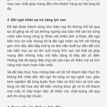
mực cao nhất giúp mang đến cho khách hàng sự hài lòng tối
đa.
2. Đội ngũ nhân sự có năng lực cao
Để đạt được thành công như hiện nay thì không thể bỏ qua
sự cỗ gắng và nỗ lực không ngừng của toàn thể cán bộ công
nhân viên trong công ty. Khác với nhiều đơn vị khác, đội ngũ
kiến trúc sư của chúng tôi là đội ngũ nhân sự trẻ với những
góc nhìn độc đáo đầy mới lạ và làm việc dưới sự dẫn dắt của
các kiến trúc sư có tên tuổi trong lĩnh vực nội thất sẽ giúp
mang đến những mẫu mã kiểu dáng tủ bếp tân cổ điển
Hoàng Gia đa dạng đáp ứng các yêu cầu về thẩm mỹ và tính
năng một cách hoàn hảo nhất.
Và để hiện thực hóa những bản vẽ 3D trở thành hiện thực thì
không thể nhắc đến đội ngũ thi công có tay nghề cao, giàu
kinh nghiệm đã từng bước thực hiện và thổi hồn cá tính vào
từng chi tiết hoa văn để biến những khúc gỗ vô tri trở thành
một mẫu tủ bếp hoàn hảo về thẩm mỹ, chất lượng với quy
ách thi công đạt chuẩn.