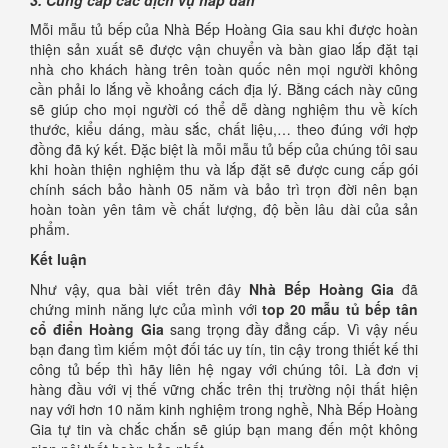
3. Cung cấp các dịch vụ hấp dẫn
Mỗi mẫu tủ bếp của Nhà Bếp Hoàng Gia sau khi được hoàn
thiện sản xuất sẽ được vận chuyển và bàn giao lắp đặt tại
nhà cho khách hàng trên toàn quốc nên mọi người không
cần phải lo lắng về khoảng cách địa lý. Bằng cách này cũng
sẽ giúp cho mọi người có thể dễ dàng nghiệm thu về kích
thước, kiểu dáng, màu sắc, chất liệu,… theo đúng với hợp
đồng đã ký kết. Đặc biệt là mỗi mẫu tủ bếp của chúng tôi sau
khi hoàn thiện nghiệm thu và lắp đặt sẽ được cung cấp gói
chính sách bảo hành 05 năm và bảo trì trọn đời nên bạn
hoàn toàn yên tâm về chất lượng, độ bền lâu dài của sản
phẩm.
Kết luận
Như vậy, qua bài viết trên đây
Nhà Bếp Hoàng Gia
đã
chứng minh năng lực của mình với
top 20 mẫu tủ bếp tân
cổ điển Hoàng Gia
sang trọng đầy đẳng cấp. Vì vậy nếu
bạn đang tìm kiếm một đối tác uy tín, tin cậy trong thiết kế thi
công tủ bếp thì hãy liên hệ ngay với chúng tôi. Là đơn vị
hàng đầu với vị thế vững chắc trên thị trường nội thất hiện
nay với hơn 10 năm kinh nghiệm trong nghề, Nhà Bếp Hoàng
Gia tự tin và chắc chắn sẽ giúp bạn mang đến một không