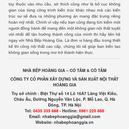
tùy thuộc vào nhu cầu, sở thích cũng như là bố cục không
gian của từng công trình kiến trúc khác nhau mà các kiến
trúc sư sẽ đưa ra những phương án mang đặc trưng riêng
hoàn mỹ nhất. Chính vì vậy nếu bạn cũng đang tìm kiếm một
người đồng hành để mang đến một không gian nội thất tuyệt
vời nhất để tận hưởng thành công của mình thì hãy liên hệ
ngay với Nhà Bếp Hoàng Gia. Là đơn vị hàng đầu trong thiết
kế thi công nội thất cao cấp, chúng tôi sẽ giúp bạn kiến tạo
không gian sống trong mơ trở thành hiện thực.
NHÀ BẾP HOÀNG GIA – CÓ TÂM & CÓ TẦM
CÔNG TY CỔ PHẦN XÂY DỰNG VÀ SẢN XUẤT NỘI THẤT
HOÀNG GIA
Trụ sở chính : Biệt Thự số 14 Lô 16A7 Làng Việt Kiều,
Châu Âu, Đường Nguyễn Văn Lộc, P. Mỗ Lao, Q. Hà
Đông, TP. Hà Nội
Tel:
0435 335 688
- Hotline:
0981 225 888
Email: nhabephoanggia@gmail.com
Website: nhabephoanggia.vn