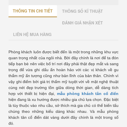
THÔNG TIN CHI TIẾT
THÔNG SỐ KĨ THUẬT
ĐÁNH GIÁ NHẬN XÉT
LIÊN HỆ MUA HÀNG
Phòng khách luôn được biết đến là một trong những khu vực
quan trọng nhất của ngôi nhà. Bởi đây chính là nơi để ta đón
tiếp bạn bè nên việc bố trí nơi đây phải thật đẹp mắt và sang
trọng để vừa ghi dấu ấn hoàn hảo với các vị khách về gu
thẩm mỹ ấn tượng cũng như bản lĩnh của bản thân. Chính vì
vậy ghi điểm bởi giá trị thẩm mỹ tuyệt vời về mặt nghệ thuật
cùng nét đẹp trường tồn giữa dòng thời gian, dễ dàng tích
hợp với thiết bị hiện đại,
mẫu phòng khách tân cổ điển
hiện đang là xu hướng được nhiều gia chủ lựa chọn. Đặc biệt
là tùy thuộc vào nhu cầu, sở thích mà gia chủ có thể biến tấu
chúng theo những kiểu dáng khác nhau. Và mẫu phòng
khách tân cổ điển dát vàng dưới đây chính là một trong số
đó.