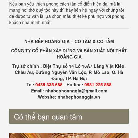
Nếu bạn yêu thích phong cách tân cổ điển hiện đại mà lại
mang hơi thở quý tộc này thì hãy liên hệ ngay với chúng tôi
để được tư vấn là lựa chọn mẫu thiết kế phù hợp với phòng
khách nhà mình nhất.
NHÀ BẾP HOÀNG GIA – CÓ TÂM & CÓ TẦM
CÔNG TY CỔ PHẦN XÂY DỰNG VÀ SẢN XUẤT NỘI THẤT
HOÀNG GIA
Trụ sở chính : Biệt Thự số 14 Lô 16A7 Làng Việt Kiều,
Châu Âu, Đường Nguyễn Văn Lộc, P. Mỗ Lao, Q. Hà
Đông, TP. Hà Nội
Tel:
0435 335 688
- Hotline:
0981 225 888
Email: nhabephoanggia@gmail.com
Website: nhabephoanggia.vn
Có thể bạn quan tâm