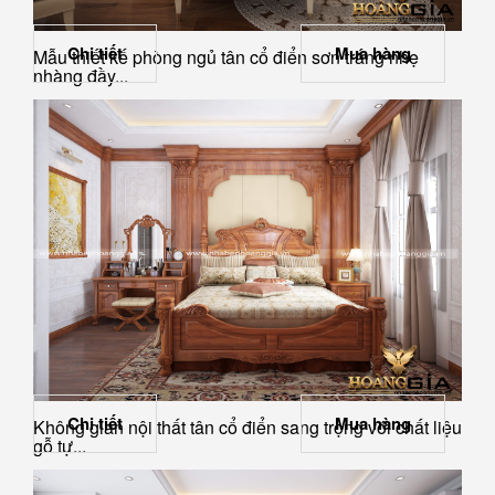
Chi tiết
Mua hàng
Mẫu thiết kế phòng ngủ tân cổ điển sơn trắng nhẹ
nhàng đầy...
Chi tiết
Mua hàng
Không gian nội thất tân cổ điển sang trọng với chất liệu
gỗ tự...