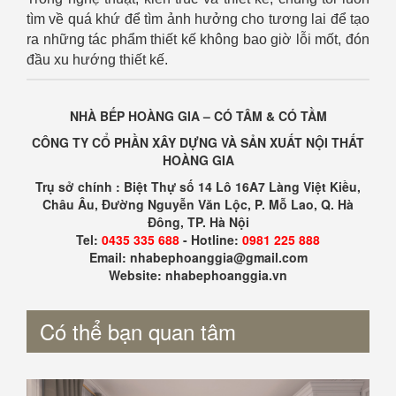
tìm về quá khứ để tìm ảnh hưởng cho tương lai để tạo
ra những tác phẩm thiết kế không bao giờ lỗi mốt, đón
đầu xu hướng thiết kế.
NHÀ BẾP HOÀNG GIA – CÓ TÂM & CÓ TẦM
CÔNG TY CỔ PHẦN XÂY DỰNG VÀ SẢN XUẤT NỘI THẤT
HOÀNG GIA
Trụ sở chính : Biệt Thự số 14 Lô 16A7 Làng Việt Kiều,
Châu Âu, Đường Nguyễn Văn Lộc, P. Mỗ Lao, Q. Hà
Đông, TP. Hà Nội
Tel:
0435 335 688
- Hotline:
0981 225 888
Email: nhabephoanggia@gmail.com
Website: nhabephoanggia.vn
Có thể bạn quan tâm