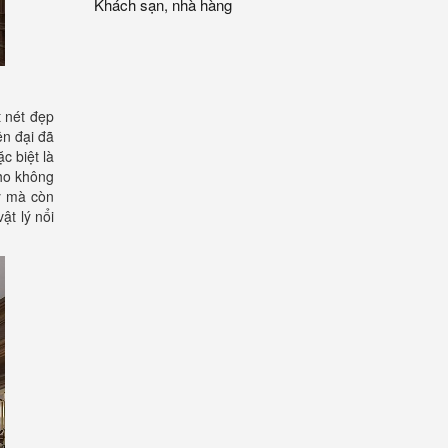
Khách sạn, nhà hàng
t nét đẹp
ện đại đã
c biệt là
ho không
ỹ mà còn
ật lý nổi