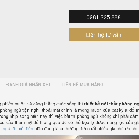
0981 225 888
Liên hệ tư vấn
ĐÁNH GIÁ NHẬN XÉT
LIÊN HỆ MUA HÀNG
ng phiền muộn và căng thẳng cuộc sống thì
thiết kế nội thất phòng n
 phòng ngủ tiện nghi, thoải mái chính là mong muốn của bất kỳ ai để
rong nhịp sống hiện nay thì việc bài trí phòng ngủ không chỉ phải đả
êu cầu thẩm mỹ để thông qua đó có thể bộc lộ được năng lực của gia
g ngủ tân cổ điển
hiện đang là xu hướng được rất nhiều gia chủ ưa ch