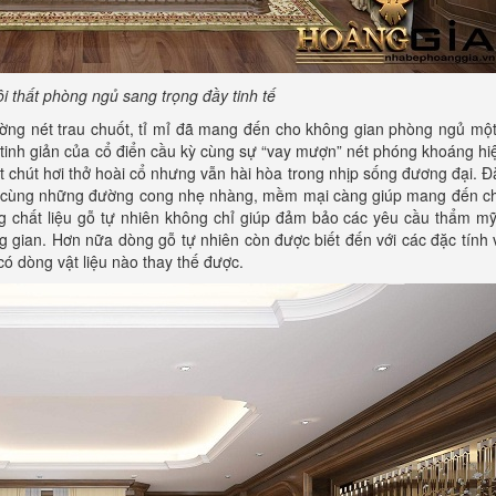
ội thất phòng ngủ sang trọng đầy tinh tế
ường nét trau chuốt, tỉ mỉ đã mang đến cho không gian phòng ngủ mộ
 tinh giản của cổ điển cầu kỳ cùng sự “vay mượn” nét phóng khoáng hi
chút hơi thở hoài cổ nhưng vẫn hài hòa trong nhịp sống đương đại. Đặ
 tế cùng những đường cong nhẹ nhàng, mềm mại càng giúp mang đến c
ng chất liệu gỗ tự nhiên không chỉ giúp đảm bảo các yêu cầu thẩm m
gian. Hơn nữa dòng gỗ tự nhiên còn được biết đến với các đặc tính v
ó dòng vật liệu nào thay thế được.