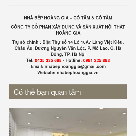
NHÀ BẾP HOÀNG GIA – CÓ TÂM & CÓ TẦM
CÔNG TY CỔ PHẦN XÂY DỰNG VÀ SẢN XUẤT NỘI THẤT
HOÀNG GIA
Trụ sở chính : Biệt Thự số 14 Lô 16A7 Làng Việt Kiều,
Châu Âu, Đường Nguyễn Văn Lộc, P. Mỗ Lao, Q. Hà
Đông, TP. Hà Nội
Tel:
0435 335 688
- Hotline:
0981 225 888
Email: nhabephoanggia@gmail.com
Website: nhabephoanggia.vn
Có thể bạn quan tâm