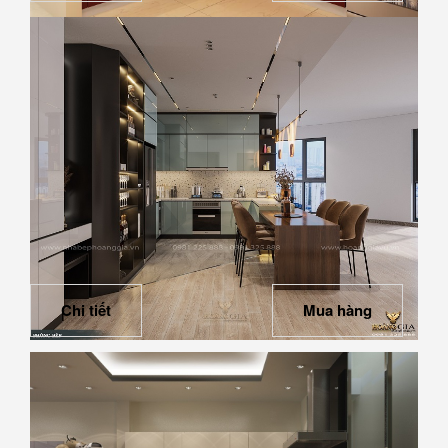
Tủ bếp gỗ Acrylic 16
Chi tiết
Mua hàng
Ấn tượng với mẫu tủ bếp Acrylic màu xám xanh mới lạ