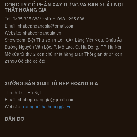
CÔNG TY CỔ PHẦN XÂY DỰNG VÀ SẢN XUẤT NỘI
THẤT HOÀNG GIA
Tel: 0435 335 688/ hotline 0981 225 888
Email: nhabephoanggia@gmail.com
Website: nhabephoanggia.vn
Showroom: Biệt Thự số 14 Lô 16A7 Làng Việt Kiều, Châu Âu,
Đường Nguyễn Văn Lộc, P. Mỗ Lao, Q. Hà Đông, TP. Hà Nội
Mở cửa từ thứ 2 đến chủ nhật hàng tuần Thời gian từ 8h đến
21h30 Có chỗ để ôtô
XƯỞNG SẢN XUẤT TỦ BẾP HOÀNG GIA
Thanh Trì - Hà Nội
Email: nhabephoanggia@gmail.com
Website:
xuongnoithathoanggia.vn
BẢN ĐỒ