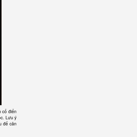
n cổ điển
c. Lưu ý
u để cân