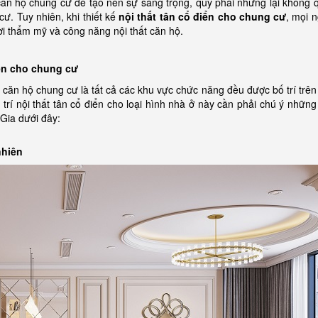
t căn hộ chung cư để tạo nên sự sang trọng, quý phái nhưng lại không
cư. Tuy nhiên, khi thiết kế
nội thất tân cổ điển cho chung cư
, mọi 
i thẩm mỹ và công năng nội thất căn hộ.
điển cho chung cư
căn hộ chung cư là tất cả các khu vực chức năng đều được bố trí trê
trí nội thất tân cổ điển cho loại hình nhà ở này cần phải chú ý những
Gia dưới đây:
nhiên