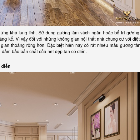
ứng khá lung linh. Sử dụng gương làm vách ngăn hoặc bố trí gương t
áng kể. Vì vậy đối với những không gian nội thất nhà chung cư với diệt
gian thoáng rộng hơn. Đặc biệt hiện nay có rất nhiều mẫu gương tân
đảm bảo bản chất của nét đẹp tân cổ điển.
 điển