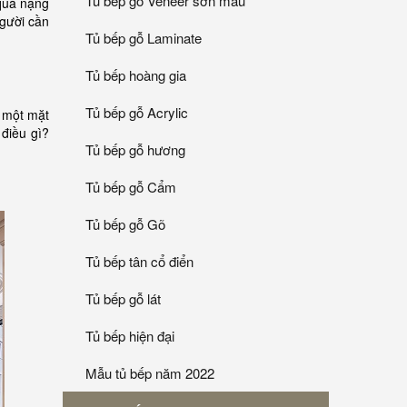
Tủ bếp gỗ Veneer sơn mầu
 quá nặng
người cần
Tủ bếp gỗ Laminate
Tủ bếp hoàng gia
Tủ bếp gỗ Acrylic
n một mặt
 điều gì?
Tủ bếp gỗ hương
Tủ bếp gỗ Cẩm
Tủ bếp gỗ Gõ
Tủ bếp tân cổ điển
Tủ bếp gỗ lát
Tủ bếp hiện đại
Mẫu tủ bếp năm 2022