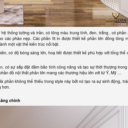
 hệ thống tường và trần, có tông màu trung tính, đen, trắng , có phần
ho các phào nẹp. Các phần fit in được thiết kế phần lớn đồng tông 
nh một vật thể kiến trúc nổi bật.
hiên, có độ bóng sáng lớn, hoạ tiết được thiết kế phù hợp với tổng thể
hấn, có sự sắp đặt đảm bảo tính công năng và tạo sự thời thượng tron
c phần đồ nội thất phần lớn mang các thương hiệu lớn với từ Ý, Mỹ …
 là phần không thể thiếu trong style này bởi nó tạo ra sự sinh động, t
g hơn.
 năng chính