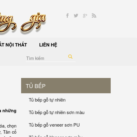
T NỘI THẤT
LIÊN HỆ
TỦ BẾP
Tủ bếp gỗ tự nhiên
ua những
Tủ bếp gỗ tự nhiên sơn màu
Tủ bếp gỗ veneer sơn PU
hóa, chọn
y, Tân cổ