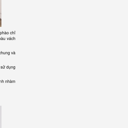
 phào chỉ
màu vách
 chung và
g sử dụng
ránh nhàm