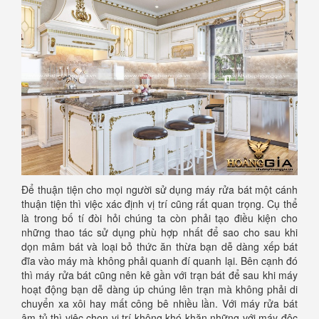
Để thuận tiện cho mọi người sử dụng máy rửa bát một cánh
thuận tiện thì việc xác định vị trí cũng rất quan trọng. Cụ thể
là trong bố tí đòi hỏi chúng ta còn phải tạo điều kiện cho
những thao tác sử dụng phù hợp nhất để sao cho sau khi
dọn mâm bát và loại bỏ thức ăn thừa bạn dễ dàng xếp bát
đĩa vào máy mà không phải quanh đí quanh lại. Bên cạnh đó
thì máy rửa bát cũng nên kê gần với trạn bát để sau khi máy
hoạt động bạn dễ dàng úp chúng lên trạn mà không phải di
chuyển xa xôi hay mất công bê nhiều lần. Với máy rửa bát
âm tủ thì việc chọn vị trí không khó khăn những với máy độc