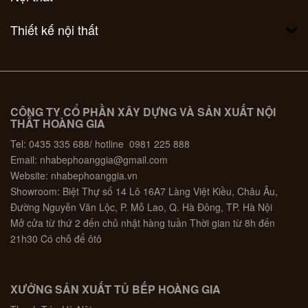
Thiết kế nội thất
CÔNG TY CỔ PHẦN XÂY DỰNG VÀ SẢN XUẤT NỘI
THẤT HOÀNG GIA
Tel: 0435 335 688/ hotline 0981 225 888
Email: nhabephoanggia@gmail.com
Website: nhabephoanggia.vn
Showroom: Biệt Thự số 14 Lô 16A7 Làng Việt Kiều, Châu Âu,
Đường Nguyễn Văn Lộc, P. Mỗ Lao, Q. Hà Đông, TP. Hà Nội
Mở cửa từ thứ 2 đến chủ nhật hàng tuần Thời gian từ 8h đến
21h30 Có chỗ để ôtô
XƯỞNG SẢN XUẤT TỦ BẾP HOÀNG GIA